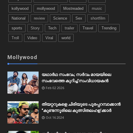
kollywood
mollywood
Mostreaded
music
National
review
Science
Sex
shortfilm
sports
Story
Tech
trailer
Travel
Trending
Troll
Video
Viral
world
Mollywood
യഥാർഥ സംഭവം; സർവം മായയിലെ
സംഭവത്തെ കുറിച്ച് സംവിധായകൻ
Feb 02 2026
തിയറ്ററുകളെ ചിരിയുടെ പൂരപ്പറമ്പാക്കാൻ
"കുണ്ടന്നൂരിലെ കുത്സിതലഹള'ക്കാർ
Oct 16 2024