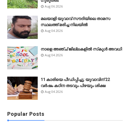
ഗുരുതരം
Aug 06 2026
മലയാളി യുവാവ് സൗദിയിലെ താമസ
സ്ഥലത്ത് മരിച്ച നിലയിൽ
Aug 04 2026
നാളെ അഞ്ച് ജില്ലകളിൽ സ്‌കൂൾ അവധി
Aug 04 2026
11 കാരിയെ പീഡിപ്പിച്ചു; യുവാവിന് 22
വർഷം കഠിന തടവും പിഴയും ശിക്ഷ
Aug 04 2026
Popular Posts