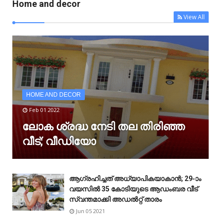
Home and decor
View All
HOME AND DECOR
Feb 01 2022
ലോക ശ്രദ്ധ നേടി തല തിരിഞ്ഞ
വീട്; വീഡിയോ
ആഗ്രഹിച്ചത് അധ്യാപികയാകാൻ; 29-ാം
വയസിൽ 35 കോടിയുടെ ആഡംബര വീട്
സ്വന്തമാക്കി അഡൽറ്റ് താരം
Jun 05 2021