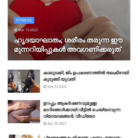
FITNESS
Mar 15 2023
ഹൃദയാഘാതം; ശരീരം തരുന്ന ഈ
മുന്നറിയിപ്പുകൾ അവഗണിക്കരുത്
കാലുടക്കി; ജിം ഉപകരണത്തിൽ തലകീഴായി
കുടുങ്ങി യുവതി
Sep 13 2022
ഉറപ്പും ആകർഷണവുമുള്ള
മാറിടങ്ങൾക്കായി വീട്ടിൽ ചെയ്യാവുന്ന
വ്യായാമങ്ങൾ; വീഡിയോ
Apr 29 2021
പ്രായത്തെ പേടിക്കണ്ട; എന്നും യൗവനം