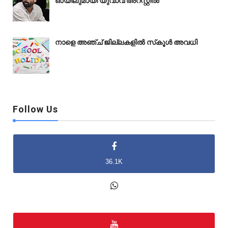
ഓ‍യിലുമായി യുവാവ് അറസ്റ്റിൽ
നാളെ അഞ്ച് ജില്ലകളിൽ സ്‌കൂൾ അവധി
Follow Us
36.1K
2K