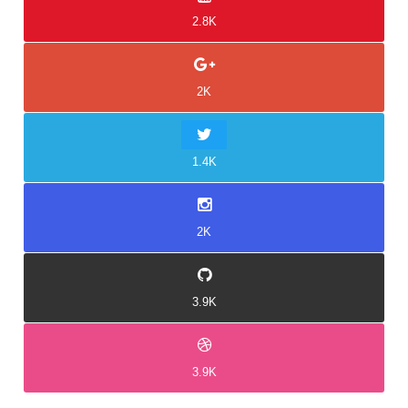
2.8K
2K
1.4K
2K
3.9K
3.9K
Idukki