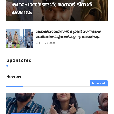
കഥാപാത്രങ്ങൾ; മാനാട് ടീസർ
കാണാം
ബോക്‌സോഫീസിൽ ദുർഖർ സിനിമയെ
മലർത്തിയടിച്ച് അയ്യപ്പനും കോശിയും
Feb 27 2020
Sponsored
Review
View All