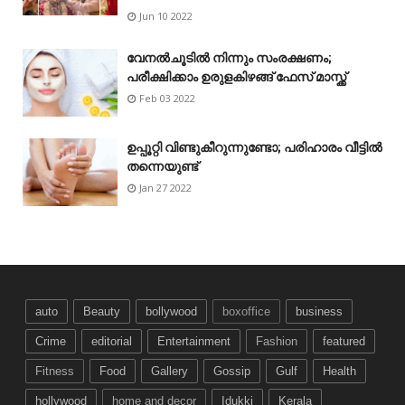
Jun 10 2022
വേനൽചൂടിൽ നിന്നും സംരക്ഷണം;
പരീക്ഷിക്കാം ഉരുളകിഴങ്ങ് ഫേസ് മാസ്ക്ക്
Feb 03 2022
ഉപ്പൂറ്റി വിണ്ടുകീറുന്നുണ്ടോ; പരിഹാരം വീട്ടിൽ
തന്നെയുണ്ട്
Jan 27 2022
auto
Beauty
bollywood
boxoffice
business
Crime
editorial
Entertainment
Fashion
featured
Fitness
Food
Gallery
Gossip
Gulf
Health
hollywood
home and decor
Idukki
Kerala