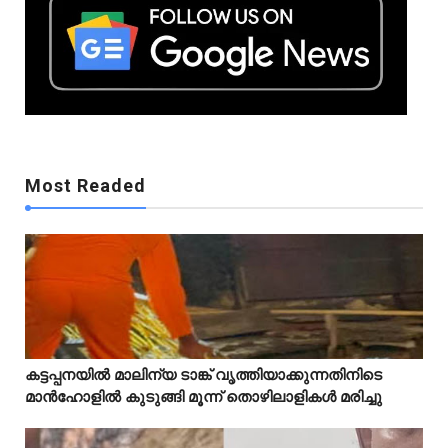
Mostreaded
Most Readed
Mostreaded
കട്ടപ്പനയിൽ മാലിന്യ ടാങ്ക് വൃത്തിയാക്കുന്നതിനിടെ



മാൻഹോളിൽ കുടുങ്ങി മൂന്ന് തൊഴിലാളികൾ മരിച്ചു