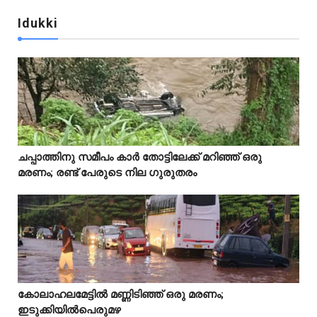
Idukki
Idukki
ചപ്പാത്തിനു സമീപം കാർ തോട്ടിലേക്ക് മറിഞ്ഞ് ഒരു



മരണം; രണ്ട് പേരുടെ നില ഗുരുതരം
Idukki
കോലാഹലമേട്ടിൽ മണ്ണിടിഞ്ഞ് ഒരു മരണം;



ഇടുക്കിയിൽപെരുമഴ