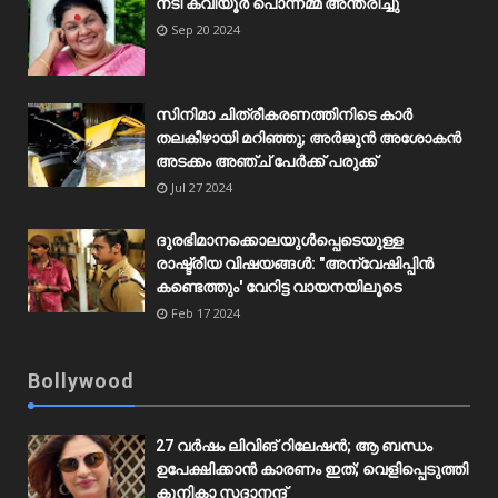
നടി കവിയൂർ പൊന്നമ്മ അന്തരിച്ചു
Sep 20 2024
സിനിമാ ചിത്രീകരണത്തിനിടെ കാർ
തലകീഴായി മറിഞ്ഞു; അർജുൻ അശോകൻ
അടക്കം അഞ്ച് പേർക്ക് പരുക്ക്
Jul 27 2024
ദുരഭിമാനക്കൊലയുൾപ്പെടെയുള്ള
രാഷ്ട്രീയ വിഷയങ്ങൾ: "അന്വേഷിപ്പിൻ
കണ്ടെത്തും' വേറിട്ട വായനയിലൂടെ
Feb 17 2024
Bollywood
27 വർഷം ലിവിങ് റിലേഷൻ; ആ ബന്ധം
ഉപേക്ഷിക്കാൻ കാരണം ഇത്; വെളിപ്പെടുത്തി
കുനികാ സദാനന്ദ്