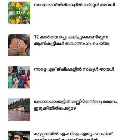
നാളെ രണ്ട് ജില്ലകളിൽ സ്‌കൂൾ അവധി
12 കാരിയെ ഒപ്പം കളിച്ചുകൊണ്ടിരുന്ന
ആൺകുട്ടികൾ ബലാത്സംഗം ചെയ്‌തു
നാളെ ഏഴ് ജില്ലകളിൽ സ്‌കൂൾ അവധി
കോലാഹലമേട്ടിൽ മണ്ണിടിഞ്ഞ് ഒരു മരണം;
ഇടുക്കിയിൽപെരുമഴ
കട്ടപ്പനയിൽ എംഡിഎംഎയും ഹാഷിഷ്