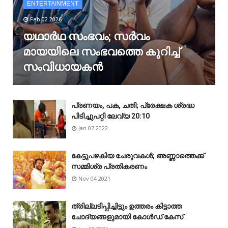
ENTERTAINMENT
Feb 02 2026
യഥാർഥ സംഭവം; സർവം
മായയിലെ സംഭവത്തെ കുറിച്ച്
സംവിധായകൻ
പ്രണയം, പക, ചതി; പ്രേക്ഷക ശ്രദ്ധ
പിടിച്ചുപറ്റി ലേവ്യ 20:10
Jan 07 2022
കേട്ടുപഴകിയ ചേരുവകൾ; അണ്ണാത്തെക്ക്
സമ്മിശ്ര പ്രതികരണം
Nov 04 2021
ത്രില്ലടിപ്പിച്ചിട്ടും ഉത്തരം കിട്ടാത്ത
ചോദ്യങ്ങളുമായി കോൾഡ് കേസ്