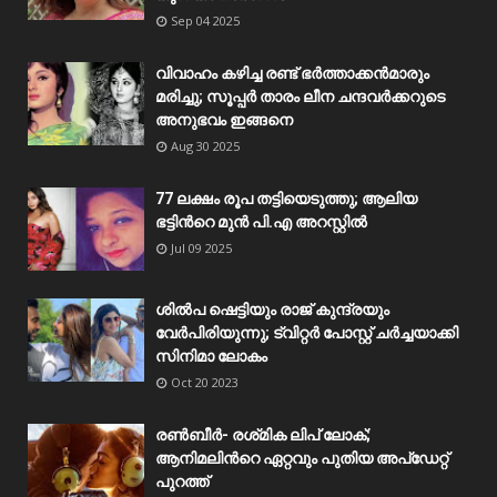
Sep 04 2025
വിവാഹം കഴിച്ച രണ്ട് ഭർത്താക്കൻമാരും
മരിച്ചു; സൂപ്പർ താരം ലീന ചന്ദവർക്കറുടെ
അനുഭവം ഇങ്ങനെ
Aug 30 2025
77 ലക്ഷം രൂപ തട്ടിയെടുത്തു; ആലിയ
ഭട്ടിന്‍റെ മുൻ പി.എ അറസ്റ്റിൽ
Jul 09 2025
ശിൽപ ഷെട്ടിയും രാജ് കുന്ദ്രയും
വേർപിരിയുന്നു; ട്വിറ്റർ പോസ്റ്റ് ചർച്ചയാക്കി
സിനിമാ ലോകം
Oct 20 2023
രൺബീർ- രശ്‌മിക ലിപ് ലോക്;
ആനിമലിന്‍റെ ഏറ്റവും പുതിയ അപ്‌ഡേറ്റ്
പുറത്ത്