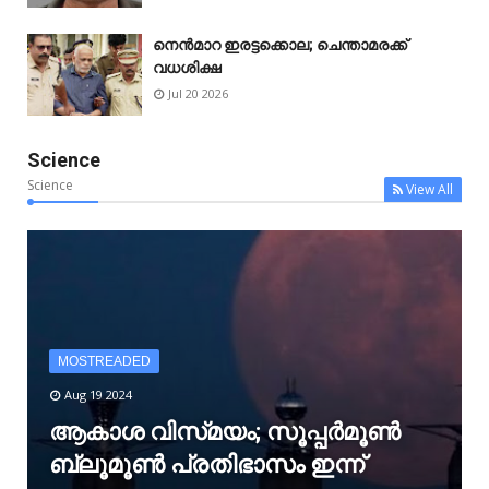
നെൻമാറ ഇരട്ടക്കൊല; ചെന്താമരക്ക്
വധശിക്ഷ
Jul 20 2026
Science
Science
View All
MOSTREADED
Aug 19 2024
ആകാശ വിസ്‌മയം; സൂപ്പർമൂൺ
ബ്ലൂമൂൺ പ്രതിഭാസം ഇന്ന്