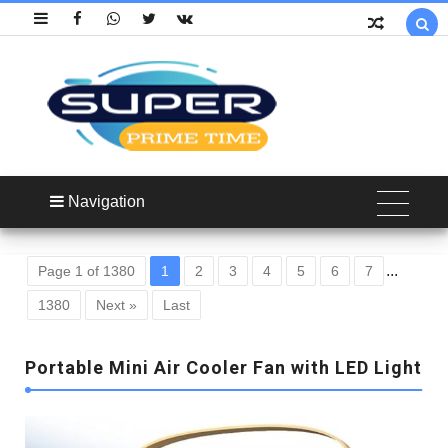

Navigation
...
Page 1 of 1380
1
2
3
4
5
6
7
1380
Next »
Last
Portable Mini Air Cooler Fan with LED Light