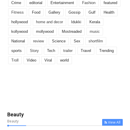
Crime
editorial
Entertainment
Fashion
featured
Fitness
Food
Gallery
Gossip
Gulf
Health
hollywood
home and decor
Idukki
Kerala
kollywood
mollywood
Mostreaded
music
National
review
Science
Sex
shortfilm
sports
Story
Tech
trailer
Travel
Trending
Troll
Video
Viral
world
Beauty
Beauty
View All