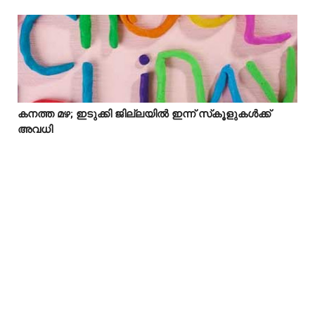
കനത്ത മഴ; ഇടുക്കി ജില്ലയിൽ ഇന്ന് സ്‌കൂളുകൾക്ക്



അവധി