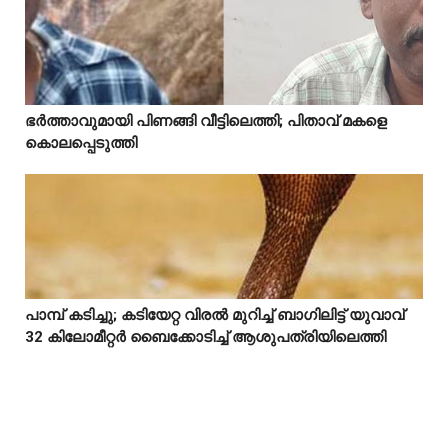
Mostreaded
ഭർത്താവുമായി പിണങ്ങി വീട്ടിലെത്തി; പിതാവ് മകളെ



കൊലപ്പെടുത്തി
പാമ്പ് കടിച്ചു; കടിയേറ്റ വിരൽ മുറിച്ച് ബാഗിലിട്ട് യുവാവ്



32 കിലോമീറ്റർ ബൈക്കോടിച്ച് ആശുപത്രിയിലെത്തി