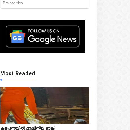
Mostreaded
Most Readed
Mostreaded
കട്ടപ്പനയിൽ മാലിന്യ ടാങ്ക്


