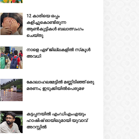
12 കാരിയെ ഒപ്പം
കളിച്ചുകൊണ്ടിരുന്ന
ആൺകുട്ടികൾ ബലാത്സംഗം
ചെയ്‌തു
നാളെ ഏഴ് ജില്ലകളിൽ സ്‌കൂൾ
അവധി
കോലാഹലമേട്ടിൽ മണ്ണിടിഞ്ഞ് ഒരു
മരണം; ഇടുക്കിയിൽപെരുമഴ
കട്ടപ്പനയിൽ എംഡിഎംഎയും
ഹാഷിഷ് ഓ‍യിലുമായി യുവാവ്
അറസ്റ്റിൽ