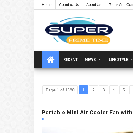
Home
Countact Us
About Us
Terms And Con
RECENT
NEWS
LIFE STYLE
Page 1 of 1380
1
2
3
4
5
Portable Mini Air Cooler Fan with