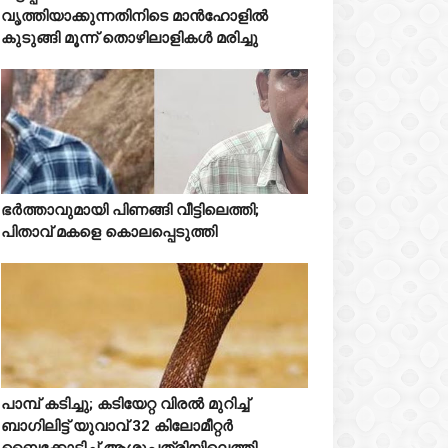
വൃത്തിയാക്കുന്നതിനിടെ മാൻഹോളിൽ
കുടുങ്ങി മൂന്ന് തൊഴിലാളികൾ മരിച്ചു
Mostreaded
ഭർത്താവുമായി പിണങ്ങി വീട്ടിലെത്തി;



പിതാവ് മകളെ കൊലപ്പെടുത്തി
പാമ്പ് കടിച്ചു; കടിയേറ്റ വിരൽ മുറിച്ച്



ബാഗിലിട്ട് യുവാവ് 32 കിലോമീറ്റർ
ബൈക്കോടിച്ച് ആശുപത്രിയിലെത്തി