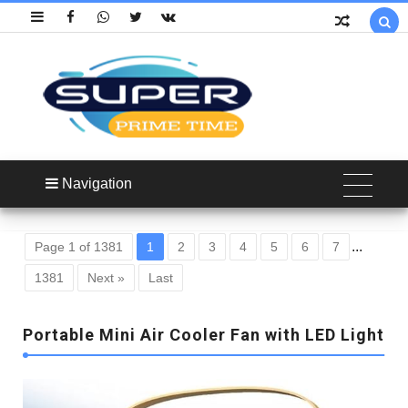

Navigation
...
Page 1 of 1381
1
2
3
4
5
6
7
1381
Next »
Last
Portable Mini Air Cooler Fan with LED Light