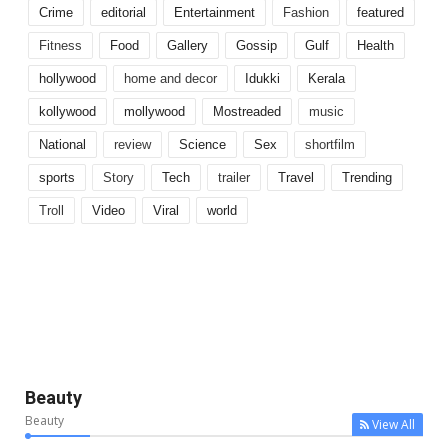
Crime
editorial
Entertainment
Fashion
featured
Fitness
Food
Gallery
Gossip
Gulf
Health
hollywood
home and decor
Idukki
Kerala
kollywood
mollywood
Mostreaded
music
National
review
Science
Sex
shortfilm
sports
Story
Tech
trailer
Travel
Trending
Troll
Video
Viral
world
Beauty
Beauty
View All