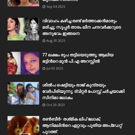
Sep 04 2025
വിവാഹം കഴിച്ച രണ്ട് ഭർത്താക്കൻമാരും
മരിച്ചു; സൂപ്പർ താരം ലീന ചന്ദവർക്കറുടെ
അനുഭവം ഇങ്ങനെ
Aug 30 2025
77 ലക്ഷം രൂപ തട്ടിയെടുത്തു; ആലിയ
ഭട്ടിന്‍റെ മുൻ പി.എ അറസ്റ്റിൽ
Jul 09 2025
ശിൽപ ഷെട്ടിയും രാജ് കുന്ദ്രയും
വേർപിരിയുന്നു; ട്വിറ്റർ പോസ്റ്റ് ചർച്ചയാക്കി
സിനിമാ ലോകം
Oct 20 2023
രൺബീർ- രശ്‌മിക ലിപ് ലോക്;
ആനിമലിന്‍റെ ഏറ്റവും പുതിയ അപ്‌ഡേറ്റ്
പുറത്ത്