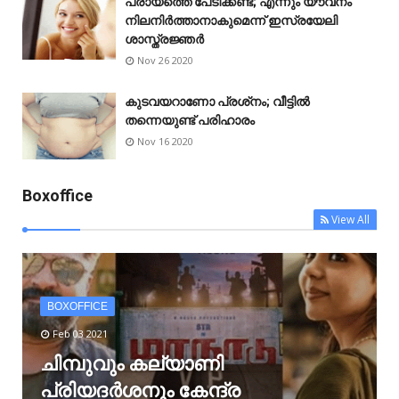
പ്രായത്തെ പേടിക്കണ്ട; എന്നും യൗവനം
നിലനിർത്താനാകുമെന്ന് ഇസ്രയേലി
ശാസ്ത്രജ്ഞർ
Nov 26 2020
കുടവയറാണോ പ്രശ്‌നം; വീട്ടിൽ
തന്നെയുണ്ട് പരിഹാരം
Nov 16 2020
Boxoffice
View All
BOXOFFICE
Feb 03 2021
ചിമ്പുവും കല്യാണി
പ്രിയദർശനും കേന്ദ്ര