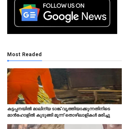
Mostreaded
Most Readed
Mostreaded
കട്ടപ്പനയിൽ മാലിന്യ ടാങ്ക് വൃത്തിയാക്കുന്നതിനിടെ



മാൻഹോളിൽ കുടുങ്ങി മൂന്ന് തൊഴിലാളികൾ മരിച്ചു