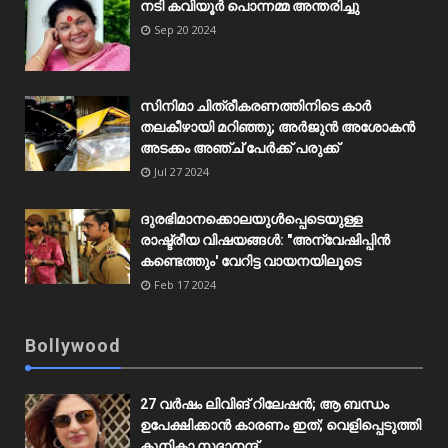
നടി കവിയൂർ പൊന്നമ്മ അന്തരിച്ചു
Sep 20 2024
സിനിമാ ചിത്രീകരണത്തിനിടെ കാർ
തലകീഴായി മറിഞ്ഞു; അർജുൻ അശോകൻ
അടക്കം അഞ്ച് പേർക്ക് പരുക്ക്
Jul 27 2024
ദുരഭിമാനക്കൊലയുൾപ്പെടെയുള്ള
രാഷ്ട്രീയ വിഷയങ്ങൾ: "അന്വേഷിപ്പിൻ
കണ്ടെത്തും' വേറിട്ട വായനയിലൂടെ
Feb 17 2024
Bollywood
27 വർഷം ലിവിങ് റിലേഷൻ; ആ ബന്ധം
ഉപേക്ഷിക്കാൻ കാരണം ഇത്; വെളിപ്പെടുത്തി
കുനികാ സദാനന്ദ്