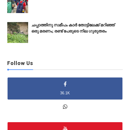
ചപ്പാത്തിനു സമീപം കാർ തോട്ടിലേക്ക് മറിഞ്ഞ്
ഒരു മരണം; രണ്ട് പേരുടെ നില ഗുരുതരം
Follow Us
36.1K
2K