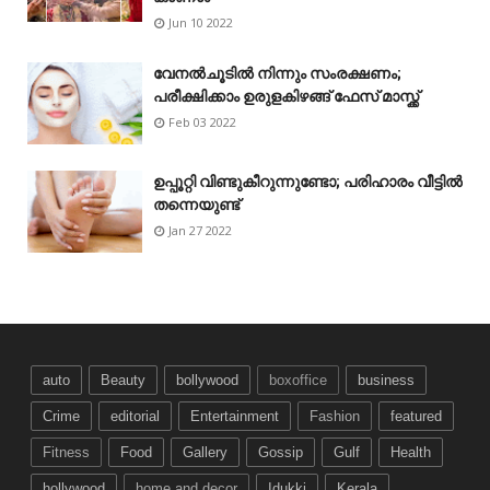
Jun 10 2022
വേനൽചൂടിൽ നിന്നും സംരക്ഷണം;
പരീക്ഷിക്കാം ഉരുളകിഴങ്ങ് ഫേസ് മാസ്ക്ക്
Feb 03 2022
ഉപ്പൂറ്റി വിണ്ടുകീറുന്നുണ്ടോ; പരിഹാരം വീട്ടിൽ
തന്നെയുണ്ട്
Jan 27 2022
auto
Beauty
bollywood
boxoffice
business
Crime
editorial
Entertainment
Fashion
featured
Fitness
Food
Gallery
Gossip
Gulf
Health
hollywood
home and decor
Idukki
Kerala