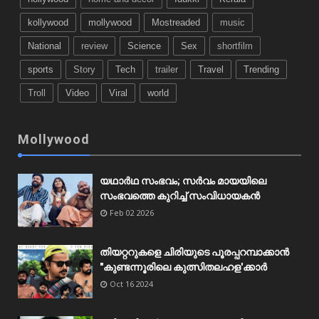
kollywood
mollywood
Mostreaded
music
National
review
Science
Sex
shortfilm
sports
Story
Tech
trailer
Travel
Trending
Troll
Video
Viral
world
Mollywood
യഥാർഥ സംഭവം; സർവം മായയിലെ
സംഭവത്തെ കുറിച്ച് സംവിധായകൻ
Feb 02 2026
തിയറ്ററുകളെ ചിരിയുടെ പൂരപ്പറമ്പാക്കാൻ
"കുണ്ടന്നൂരിലെ കുത്സിതലഹള'ക്കാർ
Oct 16 2024