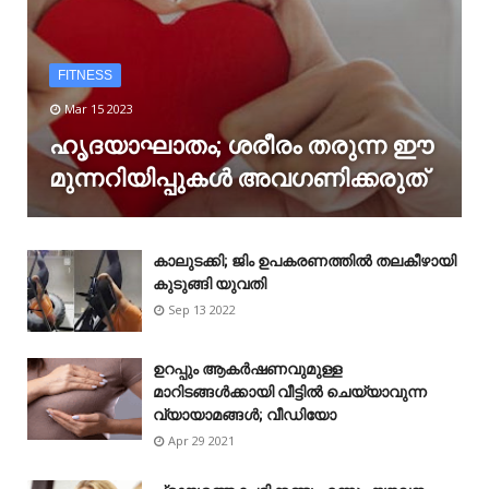
FITNESS
Mar 15 2023
ഹൃദയാഘാതം; ശരീരം തരുന്ന ഈ
മുന്നറിയിപ്പുകൾ അവഗണിക്കരുത്
കാലുടക്കി; ജിം ഉപകരണത്തിൽ തലകീഴായി
കുടുങ്ങി യുവതി
Sep 13 2022
ഉറപ്പും ആകർഷണവുമുള്ള
മാറിടങ്ങൾക്കായി വീട്ടിൽ ചെയ്യാവുന്ന
വ്യായാമങ്ങൾ; വീഡിയോ
Apr 29 2021