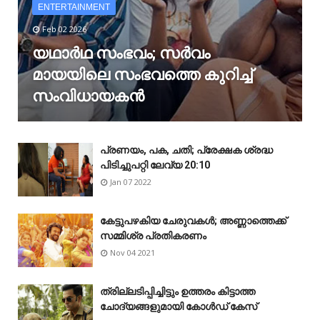
ENTERTAINMENT
Feb 02 2026
യഥാർഥ സംഭവം; സർവം
മായയിലെ സംഭവത്തെ കുറിച്ച്
സംവിധായകൻ
പ്രണയം, പക, ചതി; പ്രേക്ഷക ശ്രദ്ധ
പിടിച്ചുപറ്റി ലേവ്യ 20:10
Jan 07 2022
കേട്ടുപഴകിയ ചേരുവകൾ; അണ്ണാത്തെക്ക്
സമ്മിശ്ര പ്രതികരണം
Nov 04 2021
ത്രില്ലടിപ്പിച്ചിട്ടും ഉത്തരം കിട്ടാത്ത
ചോദ്യങ്ങളുമായി കോൾഡ് കേസ്