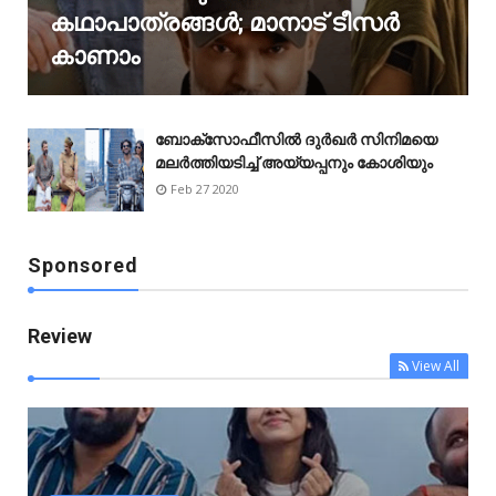
കഥാപാത്രങ്ങൾ; മാനാട് ടീസർ
കാണാം
ബോക്‌സോഫീസിൽ ദുർഖർ സിനിമയെ
മലർത്തിയടിച്ച് അയ്യപ്പനും കോശിയും
Feb 27 2020
Sponsored
Review
View All