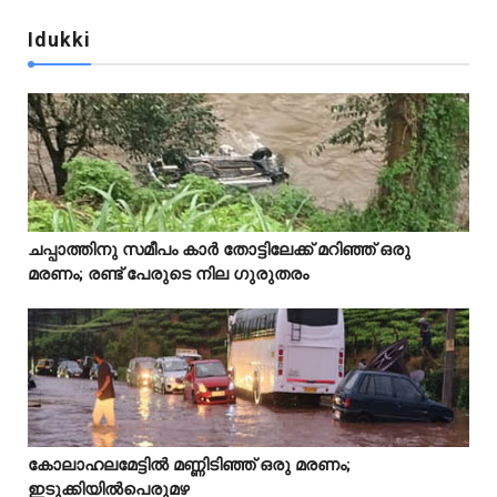
Idukki
Idukki
ചപ്പാത്തിനു സമീപം കാർ തോട്ടിലേക്ക് മറിഞ്ഞ് ഒരു



മരണം; രണ്ട് പേരുടെ നില ഗുരുതരം
Idukki
കോലാഹലമേട്ടിൽ മണ്ണിടിഞ്ഞ് ഒരു മരണം;



ഇടുക്കിയിൽപെരുമഴ