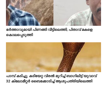
Mostreaded
ഭർത്താവുമായി പിണങ്ങി വീട്ടിലെത്തി; പിതാവ് മകളെ



കൊലപ്പെടുത്തി
പാമ്പ് കടിച്ചു; കടിയേറ്റ വിരൽ മുറിച്ച് ബാഗിലിട്ട് യുവാവ്



32 കിലോമീറ്റർ ബൈക്കോടിച്ച് ആശുപത്രിയിലെത്തി