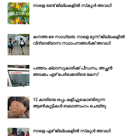
നാളെ രണ്ട് ജില്ലകളിൽ സ്‌കൂൾ അവധി
കനത്ത മഴ സാധ്യത; നാളെ മൂന്ന് ജില്ലകളിൽ
വിദ്യാഭ്യാസ സ്ഥാപനങ്ങൾക്ക് അവധി
പത്താം ക്ലാസുകാരിക്ക് പീഡനം; അച്ഛൻ
അടക്കം ഏഴ് പേർക്കെതിരെ കേസ്
12 കാരിയെ ഒപ്പം കളിച്ചുകൊണ്ടിരുന്ന
ആൺകുട്ടികൾ ബലാത്സംഗം ചെയ്‌തു
നാളെ ഏഴ് ജില്ലകളിൽ സ്‌കൂൾ അവധി