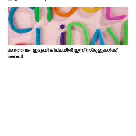
കനത്ത മഴ; ഇടുക്കി ജില്ലയിൽ ഇന്ന് സ്‌കൂളുകൾക്ക്



അവധി