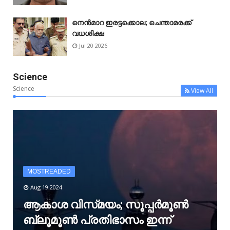
നെൻമാറ ഇരട്ടക്കൊല; ചെന്താമരക്ക്
വധശിക്ഷ
Jul 20 2026
Science
Science
View All
MOSTREADED
Aug 19 2024
ആകാശ വിസ്‌മയം; സൂപ്പർമൂൺ
ബ്ലൂമൂൺ പ്രതിഭാസം ഇന്ന്