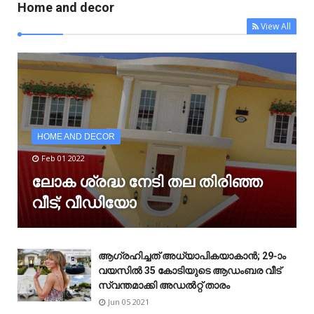
Home and decor
View All
HOME AND DECOR
Feb 01 2022
ലോക ശ്രദ്ധ നേടി തല തിരിഞ്ഞ
വീട്; വീഡിയോ
ആഗ്രഹിച്ചത് അധ്യാപികയാകാൻ; 29-ാം
വയസിൽ 35 കോടിയുടെ ആഡംബര വീട്
സ്വന്തമാക്കി അഡൽറ്റ് താരം
Jun 05 2021