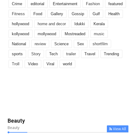
Crime
editorial
Entertainment
Fashion
featured
Fitness
Food
Gallery
Gossip
Gulf
Health
hollywood
home and decor
Idukki
Kerala
kollywood
mollywood
Mostreaded
music
National
review
Science
Sex
shortfilm
sports
Story
Tech
trailer
Travel
Trending
Troll
Video
Viral
world
Beauty
Beauty
View All