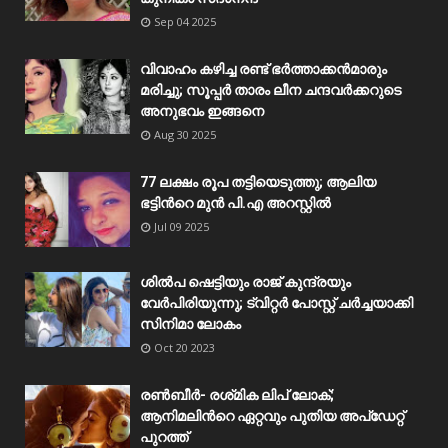
Sep 04 2025
വിവാഹം കഴിച്ച രണ്ട് ഭർത്താക്കൻമാരും
മരിച്ചു; സൂപ്പർ താരം ലീന ചന്ദവർക്കറുടെ
അനുഭവം ഇങ്ങനെ
Aug 30 2025
77 ലക്ഷം രൂപ തട്ടിയെടുത്തു; ആലിയ
ഭട്ടിന്‍റെ മുൻ പി.എ അറസ്റ്റിൽ
Jul 09 2025
ശിൽപ ഷെട്ടിയും രാജ് കുന്ദ്രയും
വേർപിരിയുന്നു; ട്വിറ്റർ പോസ്റ്റ് ചർച്ചയാക്കി
സിനിമാ ലോകം
Oct 20 2023
രൺബീർ- രശ്‌മിക ലിപ് ലോക്;
ആനിമലിന്‍റെ ഏറ്റവും പുതിയ അപ്‌ഡേറ്റ്
പുറത്ത്