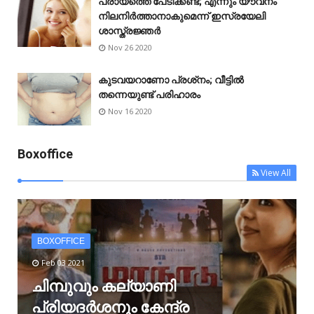
പ്രായത്തെ പേടിക്കണ്ട; എന്നും യൗവനം
നിലനിർത്താനാകുമെന്ന് ഇസ്രയേലി
ശാസ്ത്രജ്ഞർ
Nov 26 2020
കുടവയറാണോ പ്രശ്‌നം; വീട്ടിൽ
തന്നെയുണ്ട് പരിഹാരം
Nov 16 2020
Boxoffice
View All
BOXOFFICE
Feb 03 2021
ചിമ്പുവും കല്യാണി
പ്രിയദർശനും കേന്ദ്ര