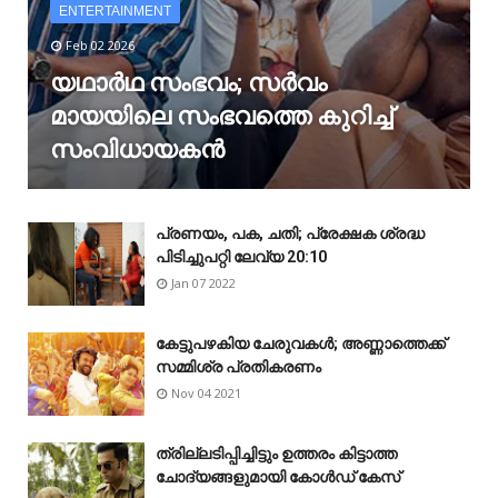
ENTERTAINMENT
Feb 02 2026
യഥാർഥ സംഭവം; സർവം
മായയിലെ സംഭവത്തെ കുറിച്ച്
സംവിധായകൻ
പ്രണയം, പക, ചതി; പ്രേക്ഷക ശ്രദ്ധ
പിടിച്ചുപറ്റി ലേവ്യ 20:10
Jan 07 2022
കേട്ടുപഴകിയ ചേരുവകൾ; അണ്ണാത്തെക്ക്
സമ്മിശ്ര പ്രതികരണം
Nov 04 2021
ത്രില്ലടിപ്പിച്ചിട്ടും ഉത്തരം കിട്ടാത്ത
ചോദ്യങ്ങളുമായി കോൾഡ് കേസ്