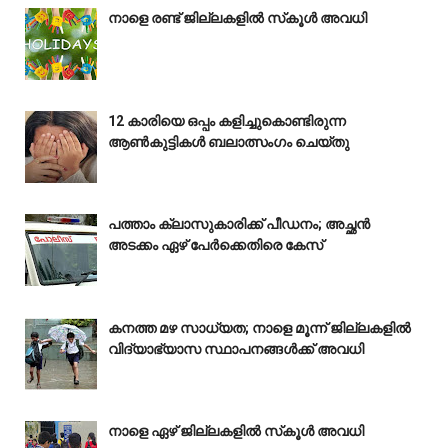
നാളെ രണ്ട് ജില്ലകളിൽ സ്‌കൂൾ അവധി
12 കാരിയെ ഒപ്പം കളിച്ചുകൊണ്ടിരുന്ന
ആൺകുട്ടികൾ ബലാത്സംഗം ചെയ്‌തു
പത്താം ക്ലാസുകാരിക്ക് പീഡനം; അച്ഛൻ
അടക്കം ഏഴ് പേർക്കെതിരെ കേസ്
കനത്ത മഴ സാധ്യത; നാളെ മൂന്ന് ജില്ലകളിൽ
വിദ്യാഭ്യാസ സ്ഥാപനങ്ങൾക്ക് അവധി
നാളെ ഏഴ് ജില്ലകളിൽ സ്‌കൂൾ അവധി