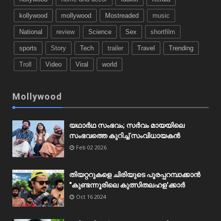
kollywood
mollywood
Mostreaded
music
National
review
Science
Sex
shortfilm
sports
Story
Tech
trailer
Travel
Trending
Troll
Video
Viral
world
Mollywood
യഥാർഥ സംഭവം; സർവം മായയിലെ
സംഭവത്തെ കുറിച്ച് സംവിധായകൻ
Feb 02 2026
തിയറ്ററുകളെ ചിരിയുടെ പൂരപ്പറമ്പാക്കാൻ
"കുണ്ടന്നൂരിലെ കുത്സിതലഹള'ക്കാർ
Oct 16 2024