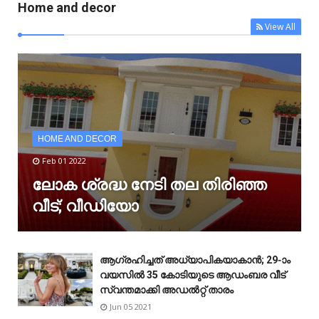
Home and decor
View All
HOME AND DECOR
Feb 01 2022
ലോക ശ്രദ്ധ നേടി തല തിരിഞ്ഞ
വീട്; വീഡിയോ
ആഗ്രഹിച്ചത് അധ്യാപികയാകാൻ; 29-ാം
വയസിൽ 35 കോടിയുടെ ആഡംബര വീട്
സ്വന്തമാക്കി അഡൽറ്റ് താരം
Jun 05 2021