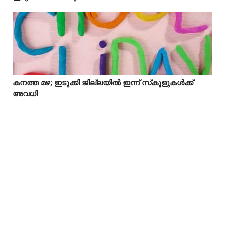
കനത്ത മഴ; ഇടുക്കി ജില്ലയിൽ ഇന്ന് സ്‌കൂളുകൾക്ക്



അവധി