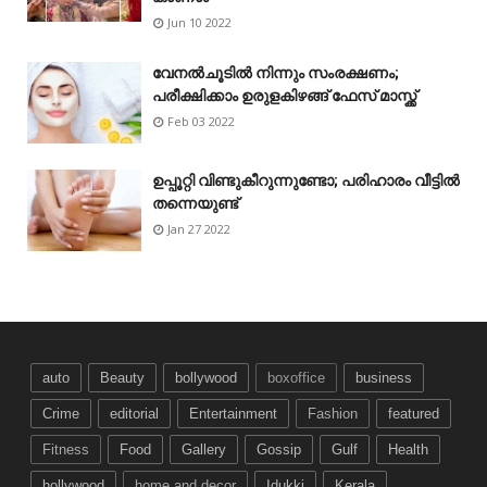
Jun 10 2022
വേനൽചൂടിൽ നിന്നും സംരക്ഷണം;
പരീക്ഷിക്കാം ഉരുളകിഴങ്ങ് ഫേസ് മാസ്ക്ക്
Feb 03 2022
ഉപ്പൂറ്റി വിണ്ടുകീറുന്നുണ്ടോ; പരിഹാരം വീട്ടിൽ
തന്നെയുണ്ട്
Jan 27 2022
auto
Beauty
bollywood
boxoffice
business
Crime
editorial
Entertainment
Fashion
featured
Fitness
Food
Gallery
Gossip
Gulf
Health
hollywood
home and decor
Idukki
Kerala