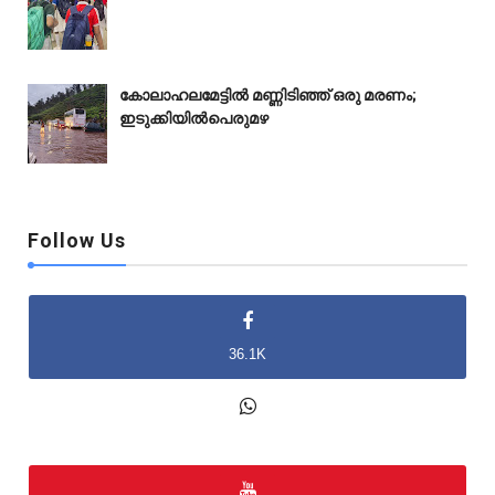
കോലാഹലമേട്ടിൽ മണ്ണിടിഞ്ഞ് ഒരു മരണം;
ഇടുക്കിയിൽപെരുമഴ
Follow Us
36.1K
2K