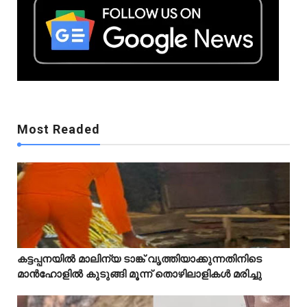
Mostreaded
Most Readed
Mostreaded
കട്ടപ്പനയിൽ മാലിന്യ ടാങ്ക് വൃത്തിയാക്കുന്നതിനിടെ



മാൻഹോളിൽ കുടുങ്ങി മൂന്ന് തൊഴിലാളികൾ മരിച്ചു