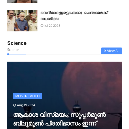
നെൻമാറ ഇരട്ടക്കൊല; ചെന്താമരക്ക്
വധശിക്ഷ
Jul 20 2026
Science
Science
View All
MOSTREADED
Aug 19 2024
ആകാശ വിസ്‌മയം; സൂപ്പർമൂൺ
ബ്ലൂമൂൺ പ്രതിഭാസം ഇന്ന്