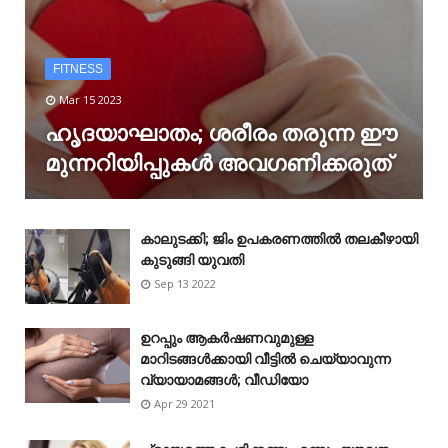
FITNESS
Mar 15 2023
ഹൃദയാഘാതം; ശരീരം തരുന്ന ഈ
മുന്നറിയിപ്പുകൾ അവഗണിക്കരുത്
കാലുടക്കി; ജിം ഉപകരണത്തിൽ തലകീഴായി
കുടുങ്ങി യുവതി
Sep 13 2022
ഉറപ്പും ആകർഷണവുമുള്ള
മാറിടങ്ങൾക്കായി വീട്ടിൽ ചെയ്യാവുന്ന
വ്യായാമങ്ങൾ; വീഡിയോ
Apr 29 2021