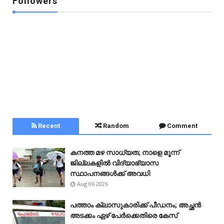
Followers
Recent
Random
Comment
കനത്ത മഴ സാധ്യത; നാളെ മൂന്ന്
ജില്ലകളിൽ വിദ്യാഭ്യാസ
സ്ഥാപനങ്ങൾക്ക് അവധി
Aug 06 2026
പത്താം ക്ലാസുകാരിക്ക് പീഡനം; അച്ഛൻ
അടക്കം ഏഴ് പേർക്കെതിരെ കേസ്