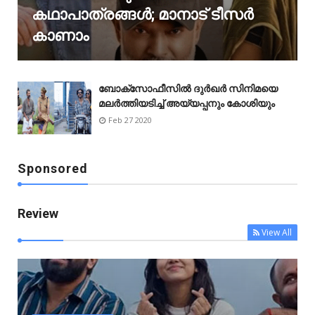
കഥാപാത്രങ്ങൾ; മാനാട് ടീസർ
കാണാം
ബോക്‌സോഫീസിൽ ദുർഖർ സിനിമയെ
മലർത്തിയടിച്ച് അയ്യപ്പനും കോശിയും
Feb 27 2020
Sponsored
Review
View All