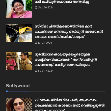
നടി കവിയൂർ പൊന്നമ്മ അന്തരിച്ചു
Sep 20 2024
സിനിമാ ചിത്രീകരണത്തിനിടെ കാർ
തലകീഴായി മറിഞ്ഞു; അർജുൻ അശോകൻ
അടക്കം അഞ്ച് പേർക്ക് പരുക്ക്
Jul 27 2024
ദുരഭിമാനക്കൊലയുൾപ്പെടെയുള്ള
രാഷ്ട്രീയ വിഷയങ്ങൾ: "അന്വേഷിപ്പിൻ
കണ്ടെത്തും' വേറിട്ട വായനയിലൂടെ
Feb 17 2024
Bollywood
27 വർഷം ലിവിങ് റിലേഷൻ; ആ ബന്ധം
ഉപേക്ഷിക്കാൻ കാരണം ഇത്; വെളിപ്പെടുത്തി
കുനികാ സദാനന്ദ്