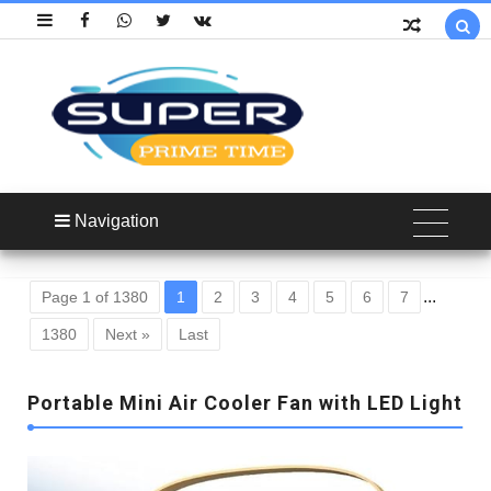

Navigation
...
Page 1 of 1380
1
2
3
4
5
6
7
1380
Next »
Last
Portable Mini Air Cooler Fan with LED Light