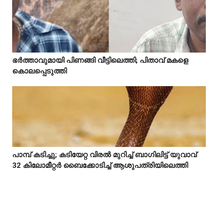
Mostreaded
ഭർത്താവുമായി പിണങ്ങി വീട്ടിലെത്തി; പിതാവ് മകളെ



കൊലപ്പെടുത്തി
പാമ്പ് കടിച്ചു; കടിയേറ്റ വിരൽ മുറിച്ച് ബാഗിലിട്ട് യുവാവ്



32 കിലോമീറ്റർ ബൈക്കോടിച്ച് ആശുപത്രിയിലെത്തി