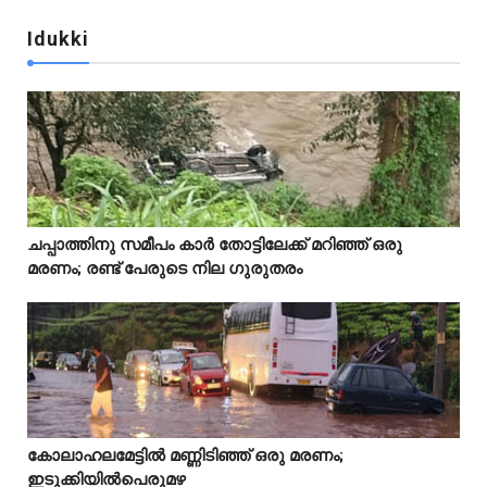
Idukki
Idukki
ചപ്പാത്തിനു സമീപം കാർ തോട്ടിലേക്ക് മറിഞ്ഞ് ഒരു



മരണം; രണ്ട് പേരുടെ നില ഗുരുതരം
Idukki
കോലാഹലമേട്ടിൽ മണ്ണിടിഞ്ഞ് ഒരു മരണം;



ഇടുക്കിയിൽപെരുമഴ