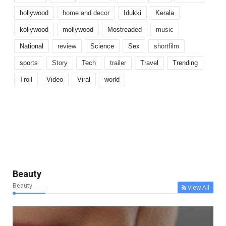
hollywood
home and decor
Idukki
Kerala
kollywood
mollywood
Mostreaded
music
National
review
Science
Sex
shortfilm
sports
Story
Tech
trailer
Travel
Trending
Troll
Video
Viral
world
Beauty
Beauty
View All