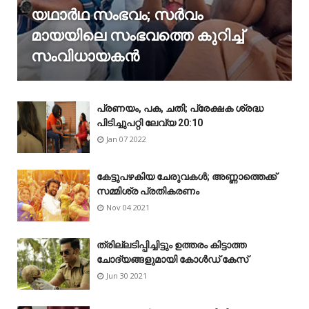
യഥാർഥ സംഭവം; സർവം
മായയിലെ സംഭവത്തെ കുറിച്ച്
സംവിധായകൻ
പ്രണയം, പക, ചതി; പ്രേക്ഷക ശ്രദ്ധ
പിടിച്ചുപറ്റി ലേവ്യ 20:10
Jan 07 2022
കേട്ടുപഴകിയ ചേരുവകൾ; അണ്ണാത്തെക്ക്
സമ്മിശ്ര പ്രതികരണം
Nov 04 2021
ത്രില്ലടിപ്പിച്ചിട്ടും ഉത്തരം കിട്ടാത്ത
ചോദ്യങ്ങളുമായി കോൾഡ് കേസ്
Jun 30 2021