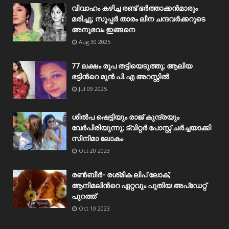
വിവാഹം കഴിച്ച രണ്ട് ഭർത്താക്കൻമാരും
മരിച്ചു; സൂപ്പർ താരം ലീന ചന്ദവർക്കറുടെ
അനുഭവം ഇങ്ങനെ
Aug 30 2025
77 ലക്ഷം രൂപ തട്ടിയെടുത്തു; ആലിയ
ഭട്ടിന്‍റെ മുൻ പി.എ അറസ്റ്റിൽ
Jul 09 2025
ശിൽപ ഷെട്ടിയും രാജ് കുന്ദ്രയും
വേർപിരിയുന്നു; ട്വിറ്റർ പോസ്റ്റ് ചർച്ചയാക്കി
സിനിമാ ലോകം
Oct 20 2023
രൺബീർ- രശ്‌മിക ലിപ് ലോക്;
ആനിമലിന്‍റെ ഏറ്റവും പുതിയ അപ്‌ഡേറ്റ്
പുറത്ത്
Oct 10 2023