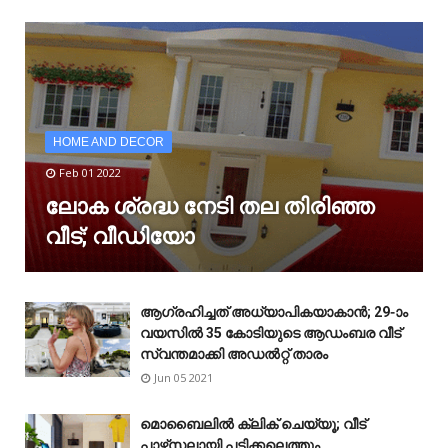
HOME AND DECOR
Feb 01 2022
ലോക ശ്രദ്ധ നേടി തല തിരിഞ്ഞ
വീട്; വീഡിയോ
ആഗ്രഹിച്ചത് അധ്യാപികയാകാൻ; 29-ാം
വയസിൽ 35 കോടിയുടെ ആഡംബര വീട്
സ്വന്തമാക്കി അഡൽറ്റ് താരം
Jun 05 2021
മൊബൈലിൽ ക്ലിക് ചെയ്യൂ; വീട്
പാഴ്‌സലായി പടിക്കലെത്തും