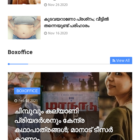
Nov 26 2020
കുടവയറാണോ പ്രശ്‌നം; വീട്ടിൽ
തന്നെയുണ്ട് പരിഹാരം
Nov 16 2020
Boxoffice
View All
BOXOFFICE
Feb 03 2021
ചിമ്പുവും കല്യാണി
പ്രിയദർശനും കേന്ദ്ര
കഥാപാത്രങ്ങൾ; മാനാട് ടീസർ
കാണാം