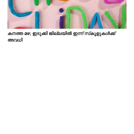
കനത്ത മഴ; ഇടുക്കി ജില്ലയിൽ ഇന്ന് സ്‌കൂളുകൾക്ക്



അവധി