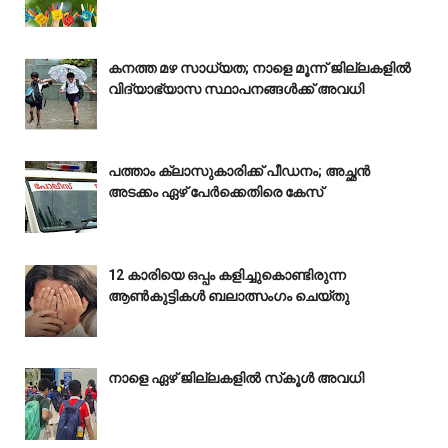
കനത്ത മഴ സാധ്യത; നാളെ മൂന്ന് ജില്ലകളിൽ
വിദ്യാഭ്യാസ സ്ഥാപനങ്ങൾക്ക് അവധി
പത്താം ക്ലാസുകാരിക്ക് പീഡനം; അച്ഛൻ
അടക്കം ഏഴ് പേർക്കെതിരെ കേസ്
12 കാരിയെ ഒപ്പം കളിച്ചുകൊണ്ടിരുന്ന
ആൺകുട്ടികൾ ബലാത്സംഗം ചെയ്‌തു
നാളെ ഏഴ് ജില്ലകളിൽ സ്‌കൂൾ അവധി