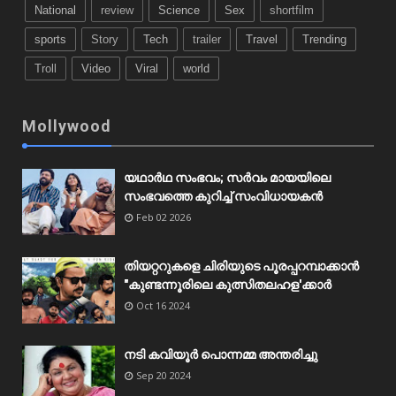
National
review
Science
Sex
shortfilm
sports
Story
Tech
trailer
Travel
Trending
Troll
Video
Viral
world
Mollywood
യഥാർഥ സംഭവം; സർവം മായയിലെ
സംഭവത്തെ കുറിച്ച് സംവിധായകൻ
Feb 02 2026
തിയറ്ററുകളെ ചിരിയുടെ പൂരപ്പറമ്പാക്കാൻ
"കുണ്ടന്നൂരിലെ കുത്സിതലഹള'ക്കാർ
Oct 16 2024
നടി കവിയൂർ പൊന്നമ്മ അന്തരിച്ചു
Sep 20 2024