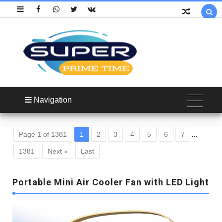

Navigation
...
Page 1 of 1381
1
2
3
4
5
6
7
1381
Next »
Last
Portable Mini Air Cooler Fan with LED Light