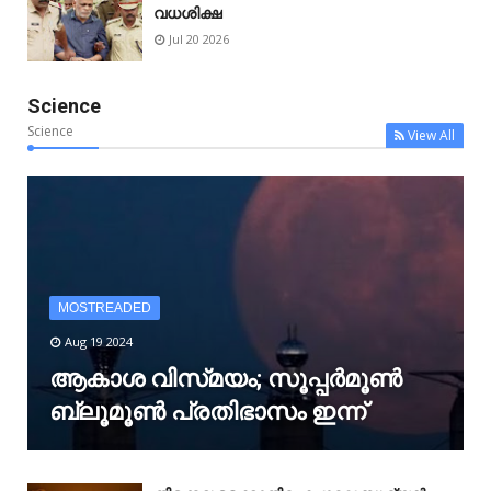
വധശിക്ഷ
Jul 20 2026
Science
Science
View All
MOSTREADED
Aug 19 2024
ആകാശ വിസ്‌മയം; സൂപ്പർമൂൺ
ബ്ലൂമൂൺ പ്രതിഭാസം ഇന്ന്