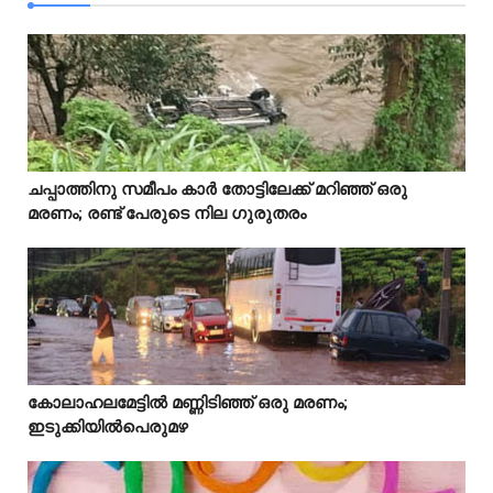
Idukki
ചപ്പാത്തിനു സമീപം കാർ തോട്ടിലേക്ക് മറിഞ്ഞ് ഒരു



മരണം; രണ്ട് പേരുടെ നില ഗുരുതരം
Idukki
കോലാഹലമേട്ടിൽ മണ്ണിടിഞ്ഞ് ഒരു മരണം;



ഇടുക്കിയിൽപെരുമഴ