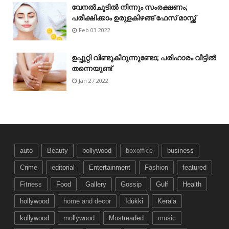
വേനൽചൂടിൽ നിന്നും സംരക്ഷണം;
പരീക്ഷിക്കാം ഉരുളകിഴങ്ങ് ഫേസ് മാസ്ക്ക്
Feb 03 2022
ഉപ്പൂറ്റി വിണ്ടുകീറുന്നുണ്ടോ; പരിഹാരം വീട്ടിൽ
തന്നെയുണ്ട്
Jan 27 2022
auto
Beauty
bollywood
boxoffice
business
Crime
editorial
Entertainment
Fashion
featured
Fitness
Food
Gallery
Gossip
Gulf
Health
hollywood
home and decor
Idukki
Kerala
kollywood
mollywood
Mostreaded
music