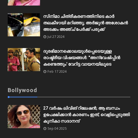
സിനിമാ ചിത്രീകരണത്തിനിടെ കാർ
തലകീഴായി മറിഞ്ഞു; അർജുൻ അശോകൻ
അടക്കം അഞ്ച് പേർക്ക് പരുക്ക്
Jul 27 2024
ദുരഭിമാനക്കൊലയുൾപ്പെടെയുള്ള
രാഷ്ട്രീയ വിഷയങ്ങൾ: "അന്വേഷിപ്പിൻ
കണ്ടെത്തും' വേറിട്ട വായനയിലൂടെ
Feb 17 2024
Bollywood
27 വർഷം ലിവിങ് റിലേഷൻ; ആ ബന്ധം
ഉപേക്ഷിക്കാൻ കാരണം ഇത്; വെളിപ്പെടുത്തി
കുനികാ സദാനന്ദ്
Sep 04 2025