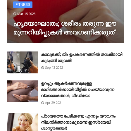
FITNESS
Mar 15 2023
ഹൃദയാഘാതം; ശരീരം തരുന്ന ഈ
മുന്നറിയിപ്പുകൾ അവഗണിക്കരുത്
കാലുടക്കി; ജിം ഉപകരണത്തിൽ തലകീഴായി
കുടുങ്ങി യുവതി
Sep 13 2022
ഉറപ്പും ആകർഷണവുമുള്ള
മാറിടങ്ങൾക്കായി വീട്ടിൽ ചെയ്യാവുന്ന
വ്യായാമങ്ങൾ; വീഡിയോ
Apr 29 2021
പ്രായത്തെ പേടിക്കണ്ട; എന്നും യൗവനം
നിലനിർത്താനാകുമെന്ന് ഇസ്രയേലി
ശാസ്ത്രജ്ഞർ