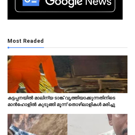
Mostreaded
Most Readed
Mostreaded
കട്ടപ്പനയിൽ മാലിന്യ ടാങ്ക് വൃത്തിയാക്കുന്നതിനിടെ



മാൻഹോളിൽ കുടുങ്ങി മൂന്ന് തൊഴിലാളികൾ മരിച്ചു