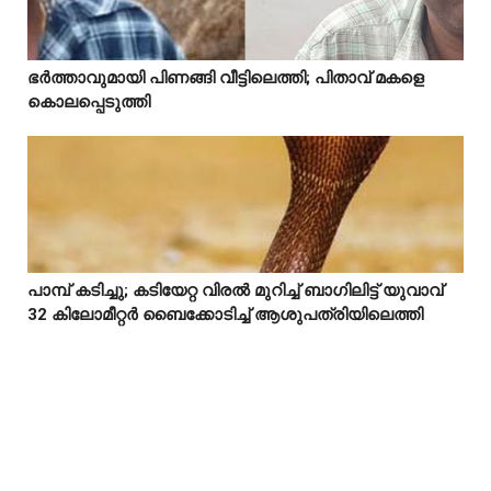
Mostreaded
ഭർത്താവുമായി പിണങ്ങി വീട്ടിലെത്തി; പിതാവ് മകളെ



കൊലപ്പെടുത്തി
പാമ്പ് കടിച്ചു; കടിയേറ്റ വിരൽ മുറിച്ച് ബാഗിലിട്ട് യുവാവ്



32 കിലോമീറ്റർ ബൈക്കോടിച്ച് ആശുപത്രിയിലെത്തി