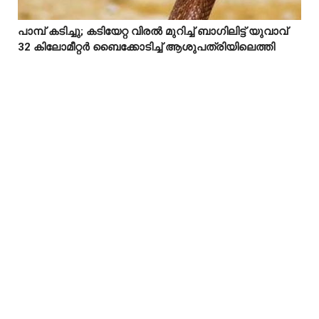
പാമ്പ് കടിച്ചു; കടിയേറ്റ വിരൽ മുറിച്ച് ബാഗിലിട്ട് യുവാവ്



32 കിലോമീറ്റർ ബൈക്കോടിച്ച് ആശുപത്രിയിലെത്തി