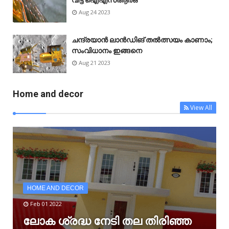
വിട്ട് ഐഎസ്ആർഒ
Aug 24 2023
ചന്ദ്രയാൻ ലാൻഡിങ് തൽത്സയം കാണാം;
സംവിധാനം ഇങ്ങനെ
Aug 21 2023
Home and decor
View All
HOME AND DECOR
Feb 01 2022
ലോക ശ്രദ്ധ നേടി തല തിരിഞ്ഞ