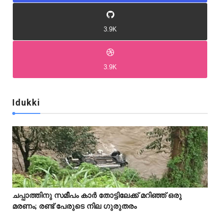
3.9K
3.9K
Idukki
Idukki
Idukki
ചപ്പാത്തിനു സമീപം കാർ തോട്ടിലേക്ക് മറിഞ്ഞ് ഒരു



മരണം; രണ്ട് പേരുടെ നില ഗുരുതരം