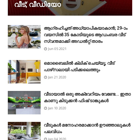
വീട്; വീഡിയോ
ആഗ്രഹിച്ചത് അധ്യാപികയാകാൻ; 29-ാം
വയസിൽ 35 കോടിയുടെ ആഡംബര വീട്
സ്വന്തമാക്കി അഡൽറ്റ് താരം
Jun 05 2021
മൊബൈലിൽ ക്ലിക് ചെയ്യൂ; വീട്
പാഴ്‌സലായി പടിക്കലെത്തും
Jan 21 2020
വീടായാൽ ഒരു അക്വേറിയം വേണ്ടേ... ഇതാ
കാണു കിടുക്കൻ ഫിഷ് ടാങ്കുകൾ
Jan 10 2020
വീടുകൾ മനോഹരമാക്കാൻ ഊഞ്ഞാലുകൾ
പലവിധം
Jan 04 2020