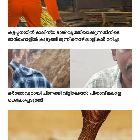
Mostreaded
കട്ടപ്പനയിൽ മാലിന്യ ടാങ്ക് വൃത്തിയാക്കുന്നതിനിടെ



മാൻഹോളിൽ കുടുങ്ങി മൂന്ന് തൊഴിലാളികൾ മരിച്ചു
Mostreaded
ഭർത്താവുമായി പിണങ്ങി വീട്ടിലെത്തി; പിതാവ് മകളെ



കൊലപ്പെടുത്തി