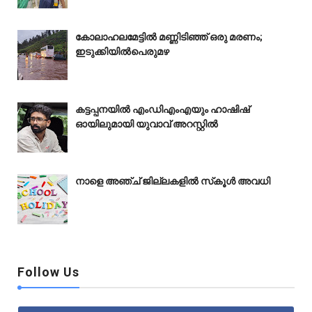
കോലാഹലമേട്ടിൽ മണ്ണിടിഞ്ഞ് ഒരു മരണം;
ഇടുക്കിയിൽപെരുമഴ
കട്ടപ്പനയിൽ എംഡിഎംഎയും ഹാഷിഷ്
ഓ‍യിലുമായി യുവാവ് അറസ്റ്റിൽ
നാളെ അഞ്ച് ജില്ലകളിൽ സ്‌കൂൾ അവധി
Follow Us