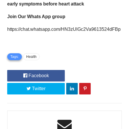
early symptoms before heart attack
Join Our Whats App group
https://chat.whatsapp.com/HN3zUlGc2Va9613524dFBp
Tags:
Health
Facebook
Twitter