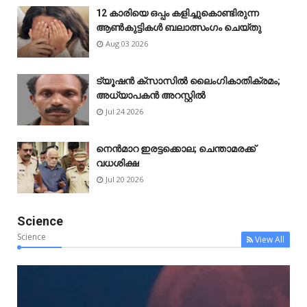
12 കാരിയെ ഒപ്പം കളിച്ചുകൊണ്ടിരുന്ന
ആൺകുട്ടികൾ ബലാത്സംഗം ചെയ്‌തു
Aug 03 2026
ട്യൂഷൻ ക്സാസിൽ ലൈംഗികാതിക്രമം;
അധ്യാപകൻ അറസ്റ്റിൽ
Jul 24 2026
നെൻമാറ ഇരട്ടക്കൊല; ചെന്താമരക്ക്
വധശിക്ഷ
Jul 20 2026
Science
Science
View All