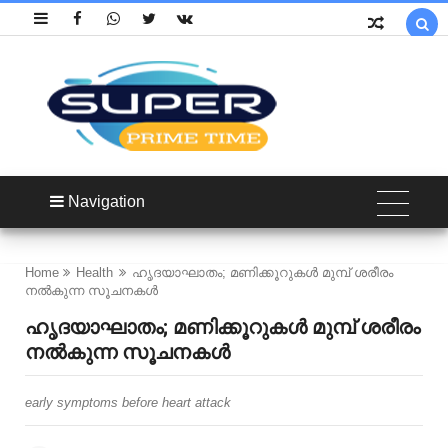

Navigation
Home
Health
ഹൃദയാഘാതം; മണിക്കൂറുകൾ മുമ്പ് ശരീരം
നൽകുന്ന സൂചനകൾ
ഹൃദയാഘാതം; മണിക്കൂറുകൾ മുമ്പ് ശരീരം
നൽകുന്ന സൂചനകൾ
early symptoms before heart attack