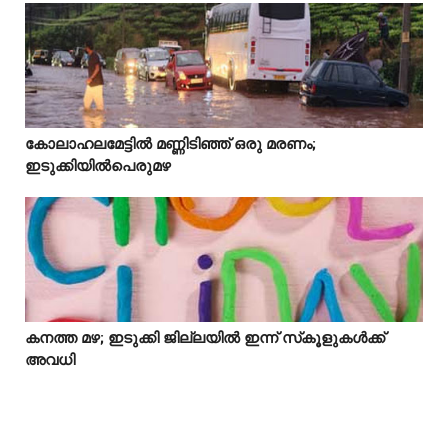
Idukki
കോലാഹലമേട്ടിൽ മണ്ണിടിഞ്ഞ് ഒരു മരണം;



ഇടുക്കിയിൽപെരുമഴ
കനത്ത മഴ; ഇടുക്കി ജില്ലയിൽ ഇന്ന് സ്‌കൂളുകൾക്ക്



അവധി