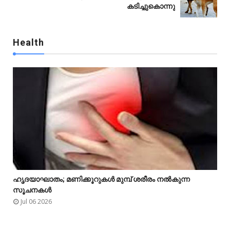
കടിച്ചുകൊന്നു
Health

ഹൃദയാഘാതം; മണിക്കൂറുകൾ മുമ്പ് ശരീരം നൽകുന്ന



സൂചനകൾ
Jul 06 2026