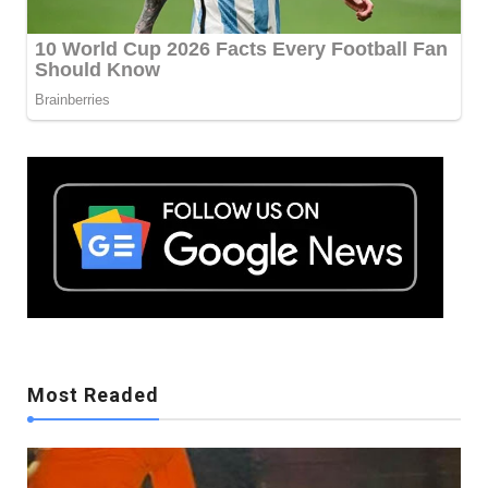
Mostreaded
Most Readed