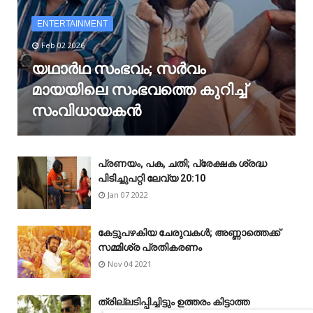
ENTERTAINMENT
Feb 02 2026
യഥാർഥ സംഭവം; സർവം
മായയിലെ സംഭവത്തെ കുറിച്ച്
സംവിധായകൻ
പ്രണയം, പക, ചതി; പ്രേക്ഷക ശ്രദ്ധ
പിടിച്ചുപറ്റി ലേവ്യ 20:10
Jan 07 2022
കേട്ടുപഴകിയ ചേരുവകൾ; അണ്ണാത്തെക്ക്
സമ്മിശ്ര പ്രതികരണം
Nov 04 2021
ത്രില്ലടിപ്പിച്ചിട്ടും ഉത്തരം കിട്ടാത്ത