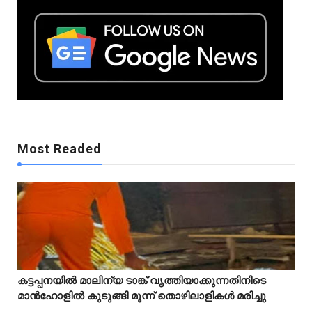
Mostreaded
Most Readed
Mostreaded
കട്ടപ്പനയിൽ മാലിന്യ ടാങ്ക് വൃത്തിയാക്കുന്നതിനിടെ



മാൻഹോളിൽ കുടുങ്ങി മൂന്ന് തൊഴിലാളികൾ മരിച്ചു