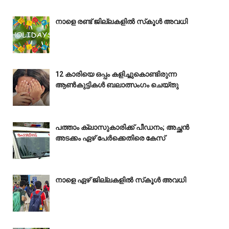
നാളെ രണ്ട് ജില്ലകളിൽ സ്‌കൂൾ അവധി
12 കാരിയെ ഒപ്പം കളിച്ചുകൊണ്ടിരുന്ന
ആൺകുട്ടികൾ ബലാത്സംഗം ചെയ്‌തു
പത്താം ക്ലാസുകാരിക്ക് പീഡനം; അച്ഛൻ
അടക്കം ഏഴ് പേർക്കെതിരെ കേസ്
നാളെ ഏഴ് ജില്ലകളിൽ സ്‌കൂൾ അവധി