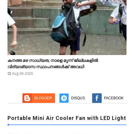

കനത്ത മഴ സാധ്യത; നാളെ മൂന്ന് ജില്ലകളിൽ



വിദ്യാഭ്യാസ സ്ഥാപനങ്ങൾക്ക് അവധി
Aug 06 2026
BLOGGER
DISQUS
FACEBOOK
Portable Mini Air Cooler Fan with LED Light