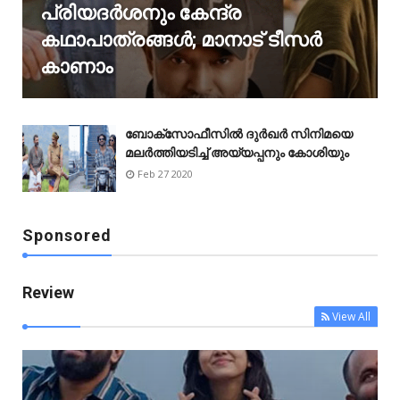
പ്രിയദർശനും കേന്ദ്ര
കഥാപാത്രങ്ങൾ; മാനാട് ടീസർ
കാണാം
ബോക്‌സോഫീസിൽ ദുർഖർ സിനിമയെ
മലർത്തിയടിച്ച് അയ്യപ്പനും കോശിയും
Feb 27 2020
Sponsored
Review
View All