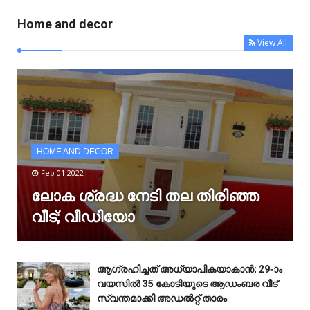
Home and decor
View All
HOME AND DECOR
Feb 01 2022
ലോക ശ്രദ്ധ നേടി തല തിരിഞ്ഞ
വീട്; വീഡിയോ
ആഗ്രഹിച്ചത് അധ്യാപികയാകാൻ; 29-ാം
വയസിൽ 35 കോടിയുടെ ആഡംബര വീട്
സ്വന്തമാക്കി അഡൽറ്റ് താരം