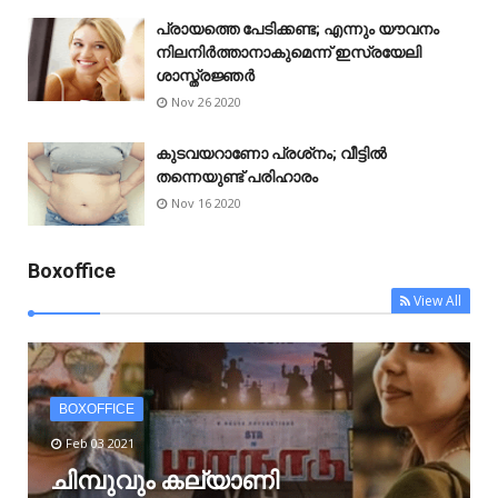
പ്രായത്തെ പേടിക്കണ്ട; എന്നും യൗവനം
നിലനിർത്താനാകുമെന്ന് ഇസ്രയേലി
ശാസ്ത്രജ്ഞർ
Nov 26 2020
കുടവയറാണോ പ്രശ്‌നം; വീട്ടിൽ
തന്നെയുണ്ട് പരിഹാരം
Nov 16 2020
Boxoffice
View All
BOXOFFICE
Feb 03 2021
ചിമ്പുവും കല്യാണി