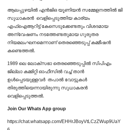
ആലപ്പുഴയിൽ എൻജിഒ യൂണിയൻ സമ്മേളനത്തിൽ ജി
സുധാകരൻ വെളിപ്പെടുത്തിയ കാര്യം
എഫ്ഐആറിട്ട് കേസെടുക്കേണ്ടതും വിശദമായ
അന്വേഷണം നടത്തേണ്ടതുമായ ഗുരുതര
നിയമലംഘനമെന്നാണ് തെരഞ്ഞെടുപ്പ് കമ്മീഷൻ
കണ്ടെത്തൽ.
1989 ലെ ലോക്സഭാ തെരഞ്ഞെടുപ്പിൽ സിപിഎം
ജില്ലാ കമ്മിറ്റി ഓഫീസിൽ വച്ച് താൻ
ഉള്‍പ്പെടയുള്ളവര്‍ തപാൽ വോട്ടുകള്‍
തിരുത്തിയെന്നായിരുന്നു സുധാകരൻ
വെളിപ്പെടുത്തൽ.
Join Our Whats App group
https://chat.whatsapp.com/EHHrJBoyVtLCzZWup9UaY
6