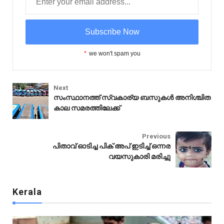
*
we won't spam you
Next
സംസ്ഥാനത്ത് സ്വകാര്യ ബസുകൾ അനിശ്ചിത
കാല സമരത്തിലേക്ക്
Kerala
Previous
പിതാവ് ഓടിച്ച പിക് അപ് ഇടിച്ച് ഒന്നര
വയസുകാരി മരിച്ചു
Kerala