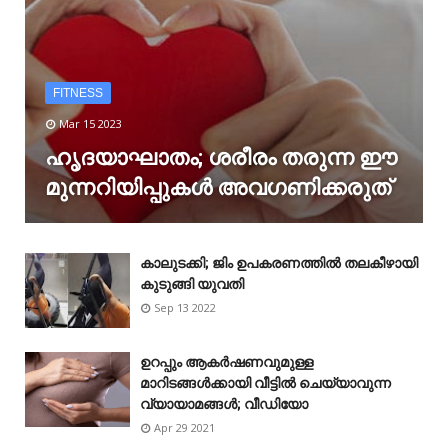
FITNESS
Mar 15 2023
ഹൃദയാഘാതം; ശരീരം തരുന്ന ഈ
മുന്നറിയിപ്പുകൾ അവഗണിക്കരുത്
കാലുടക്കി; ജിം ഉപകരണത്തിൽ തലകീഴായി
കുടുങ്ങി യുവതി
Sep 13 2022
ഉറപ്പും ആകർഷണവുമുള്ള
മാറിടങ്ങൾക്കായി വീട്ടിൽ ചെയ്യാവുന്ന
വ്യായാമങ്ങൾ; വീഡിയോ
Apr 29 2021