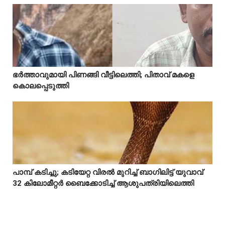
Mostreaded
ഭർത്താവുമായി പിണങ്ങി വീട്ടിലെത്തി; പിതാവ് മകളെ



കൊലപ്പെടുത്തി
പാമ്പ് കടിച്ചു; കടിയേറ്റ വിരൽ മുറിച്ച് ബാഗിലിട്ട് യുവാവ്



32 കിലോമീറ്റർ ബൈക്കോടിച്ച് ആശുപത്രിയിലെത്തി