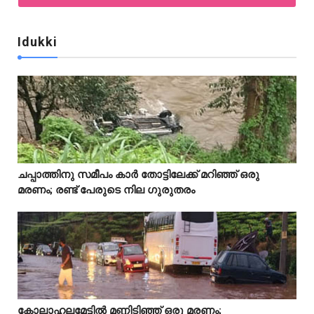
Idukki
Idukki
ചപ്പാത്തിനു സമീപം കാർ തോട്ടിലേക്ക് മറിഞ്ഞ് ഒരു



മരണം; രണ്ട് പേരുടെ നില ഗുരുതരം
Idukki
കോലാഹലമേട്ടിൽ മണ്ണിടിഞ്ഞ് ഒരു മരണം;


