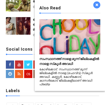
ചോദ്യങ്ങളുമായി കോൾഡ് കേസ്
Jun 30 2021
Also Read
പെണ്ണുങ്ങള്‍ക്ക് മലയാള സിനിമ ഇന്നോളം
ചെയ്‌തതിൽ ഏറ്റവും വലിയ ട്രിബ്യുട്ട്;
മാളവികയുടെ കുറിപ്പ്
Jan 19 2021
Social Icons
സംസ്ഥാനത്ത് നാളെ മൂന്ന് ജില്ലകളിൽ
നാളെ സ്‌കൂൾ അവധി
കോഴിക്കോട്: സംസ്ഥാനത്ത് മൂന്ന്
ജില്ലകളിൽ നാളെ (ചൊവ്വ) സ്‌കൂൾ
അവധി. കണ്ണൂർ, കോഴിക്കോട്,
കാസർകോട് ജില്ലകളിലാണ് അവധി
പ്രഖ്യ
Labels