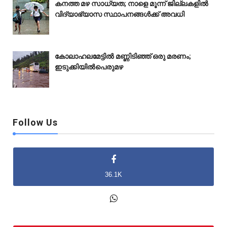
കനത്ത മഴ സാധ്യത; നാളെ മൂന്ന് ജില്ലകളിൽ
വിദ്യാഭ്യാസ സ്ഥാപനങ്ങൾക്ക് അവധി
കോലാഹലമേട്ടിൽ മണ്ണിടിഞ്ഞ് ഒരു മരണം;
ഇടുക്കിയിൽപെരുമഴ
Follow Us
36.1K
2K