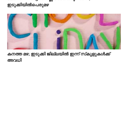
ഇടുക്കിയിൽപെരുമഴ
കനത്ത മഴ; ഇടുക്കി ജില്ലയിൽ ഇന്ന് സ്‌കൂളുകൾക്ക്



അവധി