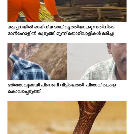
Mostreaded
കട്ടപ്പനയിൽ മാലിന്യ ടാങ്ക് വൃത്തിയാക്കുന്നതിനിടെ



മാൻഹോളിൽ കുടുങ്ങി മൂന്ന് തൊഴിലാളികൾ മരിച്ചു
Mostreaded
ഭർത്താവുമായി പിണങ്ങി വീട്ടിലെത്തി; പിതാവ് മകളെ



കൊലപ്പെടുത്തി