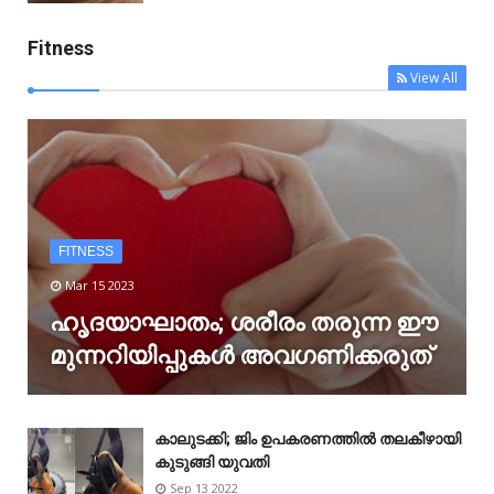
Fitness
View All
FITNESS
Mar 15 2023
ഹൃദയാഘാതം; ശരീരം തരുന്ന ഈ
മുന്നറിയിപ്പുകൾ അവഗണിക്കരുത്
കാലുടക്കി; ജിം ഉപകരണത്തിൽ തലകീഴായി
കുടുങ്ങി യുവതി
Sep 13 2022