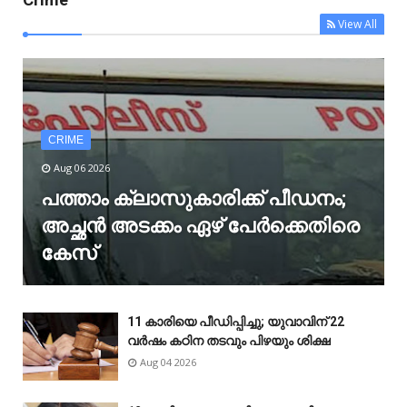
View All
CRIME
Aug 06 2026
പത്താം ക്ലാസുകാരിക്ക് പീഡനം;
അച്ഛൻ അടക്കം ഏഴ് പേർക്കെതിരെ
കേസ്
11 കാരിയെ പീഡിപ്പിച്ചു; യുവാവിന് 22
വർഷം കഠിന തടവും പിഴയും ശിക്ഷ
Aug 04 2026