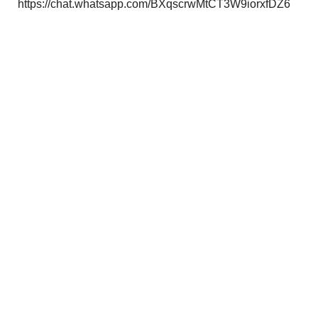
https://chat.whatsapp.com/BXqscrwMtCT3W9iorxfDZ6