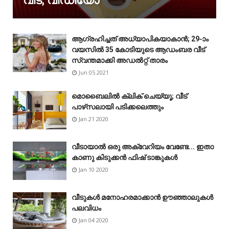
വീട്; വീഡിയോ
ആഗ്രഹിച്ചത് അധ്യാപികയാകാൻ; 29-ാം
വയസിൽ 35 കോടിയുടെ ആഡംബര വീട്
സ്വന്തമാക്കി അഡൽറ്റ് താരം
Jun 05 2021
മൊബൈലിൽ ക്ലിക് ചെയ്യൂ; വീട്
പാഴ്‌സലായി പടിക്കലെത്തും
Jan 21 2020
വീടായാൽ ഒരു അക്വേറിയം വേണ്ടേ... ഇതാ
കാണു കിടുക്കൻ ഫിഷ് ടാങ്കുകൾ
Jan 10 2020
വീടുകൾ മനോഹരമാക്കാൻ ഊഞ്ഞാലുകൾ
പലവിധം
Jan 04 2020