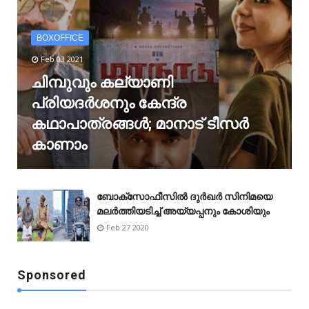
BOXOFFICE
Feb 03 2021
ചിമ്പുവും കല്യാണി
പ്രിയദർശനും കേന്ദ്ര
കഥാപാത്രങ്ങൾ; മാനാട് ടീസർ
കാണാം
ബോക്‌സോഫീസിൽ ദുർഖർ സിനിമയെ
മലർത്തിയടിച്ച് അയ്യപ്പനും കോശിയും
Feb 27 2020
Sponsored