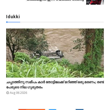
Idukki

ചപ്പാത്തിനു സമീപം കാർ തോട്ടിലേക്ക് മറിഞ്ഞ് ഒരു മരണം; രണ്ട്



പേരുടെ നില ഗുരുതരം
Aug 06 2026