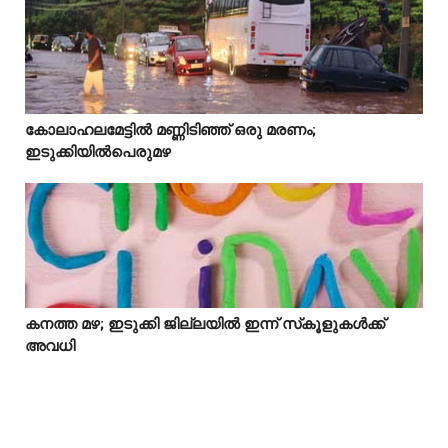
Idukki
കോലാഹലമേട്ടിൽ മണ്ണിടിഞ്ഞ് ഒരു മരണം;



ഇടുക്കിയിൽപെരുമഴ
കനത്ത മഴ; ഇടുക്കി ജില്ലയിൽ ഇന്ന് സ്‌കൂളുകൾക്ക്



അവധി