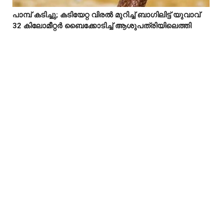
പാമ്പ് കടിച്ചു; കടിയേറ്റ വിരൽ മുറിച്ച് ബാഗിലിട്ട് യുവാവ്



32 കിലോമീറ്റർ ബൈക്കോടിച്ച് ആശുപത്രിയിലെത്തി