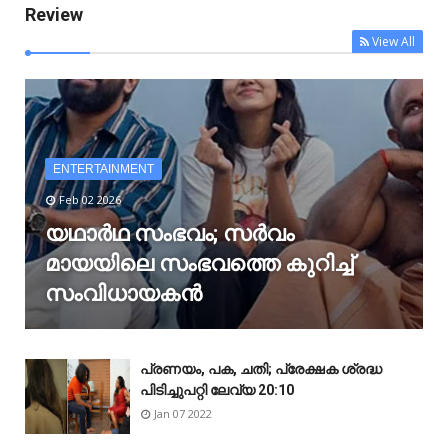
Review
View All
ENTERTAINMENT
Feb 02 2026
യഥാർഥ സംഭവം; സർവം
മായയിലെ സംഭവത്തെ കുറിച്ച്
സംവിധായകൻ
പ്രണയം, പക, ചതി; പ്രേക്ഷക ശ്രദ്ധ
പിടിച്ചുപറ്റി ലേവ്യ 20:10
Jan 07 2022