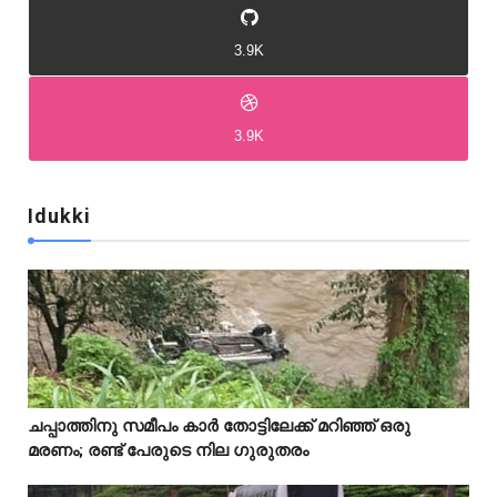
3.9K
3.9K
Idukki
Idukki
Idukki
ചപ്പാത്തിനു സമീപം കാർ തോട്ടിലേക്ക് മറിഞ്ഞ് ഒരു



മരണം; രണ്ട് പേരുടെ നില ഗുരുതരം