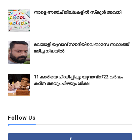
നാളെ അഞ്ച് ജില്ലകളിൽ സ്‌കൂൾ അവധി
മലയാളി യുവാവ് സൗദിയിലെ താമസ സ്ഥലത്ത്
മരിച്ച നിലയിൽ
11 കാരിയെ പീഡിപ്പിച്ചു; യുവാവിന് 22 വർഷം
കഠിന തടവും പിഴയും ശിക്ഷ
Follow Us