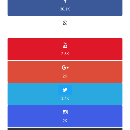
36.1K
2K
2.8K
2K
1.4K
2K