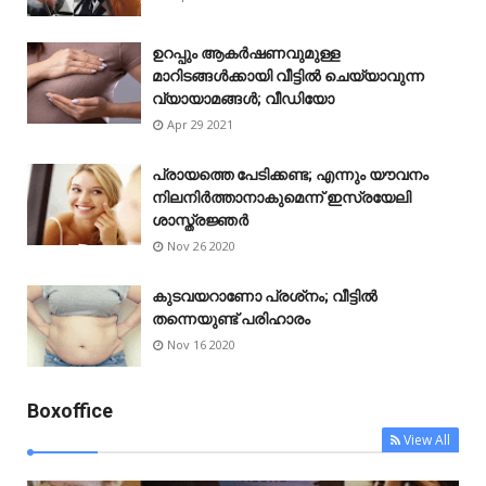
ഉറപ്പും ആകർഷണവുമുള്ള
മാറിടങ്ങൾക്കായി വീട്ടിൽ ചെയ്യാവുന്ന
വ്യായാമങ്ങൾ; വീഡിയോ
Apr 29 2021
പ്രായത്തെ പേടിക്കണ്ട; എന്നും യൗവനം
നിലനിർത്താനാകുമെന്ന് ഇസ്രയേലി
ശാസ്ത്രജ്ഞർ
Nov 26 2020
കുടവയറാണോ പ്രശ്‌നം; വീട്ടിൽ
തന്നെയുണ്ട് പരിഹാരം
Nov 16 2020
Boxoffice
View All