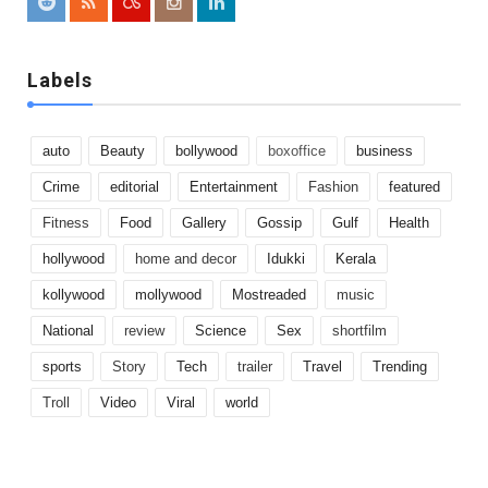
Labels
auto
Beauty
bollywood
boxoffice
business
Crime
editorial
Entertainment
Fashion
featured
Fitness
Food
Gallery
Gossip
Gulf
Health
hollywood
home and decor
Idukki
Kerala
kollywood
mollywood
Mostreaded
music
National
review
Science
Sex
shortfilm
sports
Story
Tech
trailer
Travel
Trending
Troll
Video
Viral
world