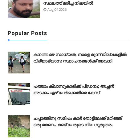
സ്ഥലത്ത് മരിച്ച നിലയിൽ
Aug 04 2026
Popular Posts
കനത്ത മഴ സാധ്യത; നാളെ മൂന്ന് ജില്ലകളിൽ
വിദ്യാഭ്യാസ സ്ഥാപനങ്ങൾക്ക് അവധി
പത്താം ക്ലാസുകാരിക്ക് പീഡനം; അച്ഛൻ
അടക്കം ഏഴ് പേർക്കെതിരെ കേസ്
ചപ്പാത്തിനു സമീപം കാർ തോട്ടിലേക്ക് മറിഞ്ഞ്
ഒരു മരണം; രണ്ട് പേരുടെ നില ഗുരുതരം