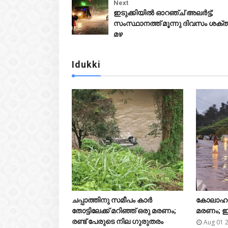
Next
ഇടുക്കിയിൽ ഓറഞ്ച് അലർട്ട്;
സംസ്ഥാനത്ത് മൂന്നു ദിവസം ശക്
മഴ
Idukki


ചപ്പാത്തിനു സമീപം കാർ
കോലാഹലമേ





തോട്ടിലേക്ക് മറിഞ്ഞ് ഒരു മരണം;
മരണം; ഇ
രണ്ട് പേരുടെ നില ഗുരുതരം
Aug 01 