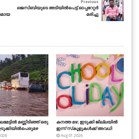
Previous
ജെസിബിയുടെ അടിയിൽപെട്ട് ഓപ്പറേറ്റർ
തമായ
മരിച്ചു



ട്ടിൽ മണ്ണിടിഞ്ഞ് ഒരു
കനത്ത മഴ; ഇടുക്കി ജില്ലയിൽ
കട





ടുക്കിയിൽപെരുമഴ
ഇന്ന് സ്‌കൂളുകൾക്ക് അവധി
ഹാ
അറസ
2026
Aug 01 2026