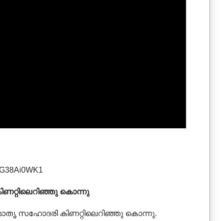

IrG38Ai0WK1
റ്റിലെറിഞ്ഞു കൊന്നു
മാതൃ സഹോദരി കിണറ്റിലെറിഞ്ഞു കൊന്നു.