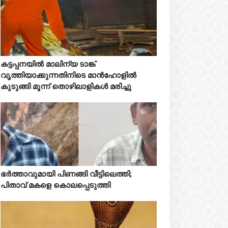
Mostreaded
കട്ടപ്പനയിൽ മാലിന്യ ടാങ്ക്



വൃത്തിയാക്കുന്നതിനിടെ മാൻഹോളിൽ
കുടുങ്ങി മൂന്ന് തൊഴിലാളികൾ മരിച്ചു
Mostreaded
ഭർത്താവുമായി പിണങ്ങി വീട്ടിലെത്തി;



പിതാവ് മകളെ കൊലപ്പെടുത്തി