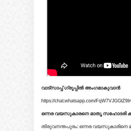
വാട്‌സാപ്പ് ഗ്രൂപ്പിൽ അംഗമാകുവാൻ
https://chat.whatsapp.com/FqW7VJGGtZ9
ഒന്നര വയസുകാരനെ മാതൃ സഹോദരി കിണ
തിരുവനന്തപുരം: ഒന്നര വയസുകാരിനെ 