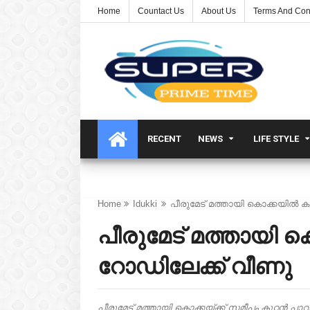
Home
Countact Us
About Us
Terms And Con
RECENT
NEWS
LIFE STYLE
Home
Idukki
പീരുമേട് മത്തായി കൊക്കയിൽ ക
പീരുമേട് മത്തായി
റോഡിലേക്ക് വീണു
പീരുമേട് മത്തായി കൊക്കയ്ക്ക് സമീപം കൂറ്റൻ പ