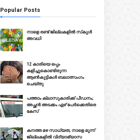
Popular Posts
നാളെ രണ്ട് ജില്ലകളിൽ സ്‌കൂൾ
അവധി
12 കാരിയെ ഒപ്പം
കളിച്ചുകൊണ്ടിരുന്ന
ആൺകുട്ടികൾ ബലാത്സംഗം
ചെയ്‌തു



പത്താം ക്ലാസുകാരിക്ക് പീഡനം;
അച്ഛൻ അടക്കം ഏഴ് പേർക്കെതിരെ
കേസ്
്ടപ്പനയിൽ എംഡിഎംഎയും
ആലടിക്കുന്നിൽ വയോധിക





ഷിഷ് ഓ‍യിലുമായി യുവാവ്
കത്തിക്കരിഞ്ഞ് മരിച്ച നിലയിൽ
കനത്ത മഴ സാധ്യത; നാളെ മൂന്ന്
്റ്റിൽ
Jul 27 2026
ജില്ലകളിൽ വിദ്യാഭ്യാസ