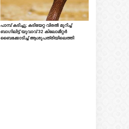
പാമ്പ് കടിച്ചു; കടിയേറ്റ വിരൽ മുറിച്ച്



ബാഗിലിട്ട് യുവാവ് 32 കിലോമീറ്റർ
ബൈക്കോടിച്ച് ആശുപത്രിയിലെത്തി