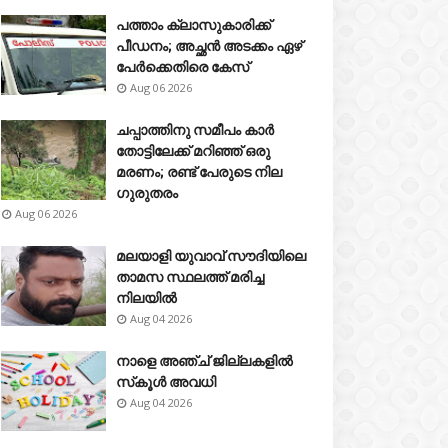
പത്താം ക്ലാസുകാരിക്ക്
പീഡനം; അച്ഛൻ അടക്കം ഏഴ്
പേർക്കെതിരെ കേസ്
Aug 06 2026
ചപ്പാത്തിനു സമീപം കാർ
തോട്ടിലേക്ക് മറിഞ്ഞ് ഒരു
മരണം; രണ്ട് പേരുടെ നില
ഗുരുതരം
Aug 06 2026
മലയാളി യുവാവ് സൗദിയിലെ
താമസ സ്ഥലത്ത് മരിച്ച
നിലയിൽ
Aug 04 2026
നാളെ അഞ്ച് ജില്ലകളിൽ
സ്‌കൂൾ അവധി
Aug 04 2026
Idukki
Idukki