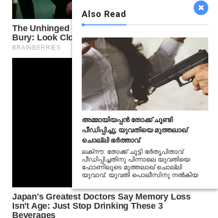
Also Read
അമ്മായിയപ്പൻ തോക്ക് ചൂണ്ടി
പീഡിപ്പിച്ചു; യുവതിയെ മുത്തലാഖ്
ചൊല്ലി ഭർത്താവ്
ലക്‌നൗ: തോക്ക് ചൂട്ടി ഭർതൃപിതാവ്
പീഡിപ്പിച്ചതിനു പിന്നാലെ യുവതിയെ
ഫോണിലൂടെ മുത്തലാഖ് ചൊല്ലി
യുവാവ്. യുവതി പൊലീസിനു നൽകിയ