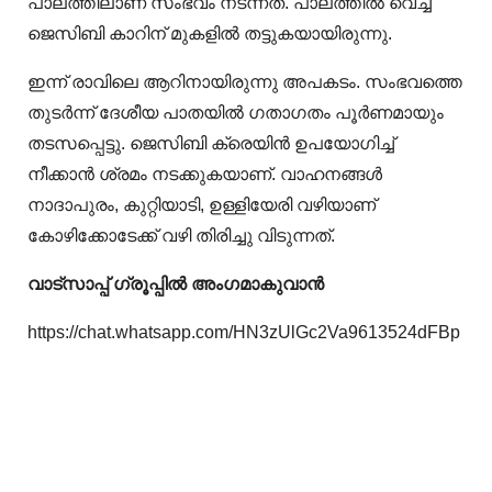
പാലത്തിലാണ് സംഭവം നടന്നത്. പാലത്തിൽ വെച്ച്
ജെസിബി കാറിന് മുകളിൽ തട്ടുകയായിരുന്നു.
ഇന്ന് രാവിലെ ആറിനായിരുന്നു അപകടം. സംഭവത്തെ
തുടർന്ന് ദേശീയ പാതയിൽ ഗതാഗതം പൂർണമായും
തടസപ്പെട്ടു. ജെസിബി ക്രെയിൻ ഉപയോഗിച്ച്
നീക്കാൻ ശ്രമം നടക്കുകയാണ്. വാഹനങ്ങൾ
നാദാപുരം, കുറ്റിയാടി, ഉള്ളിയേരി വഴിയാണ്
കോഴിക്കോടേക്ക് വഴി തിരിച്ചു വിടുന്നത്.
വാട്‌സാപ്പ് ഗ്രൂപ്പിൽ അംഗമാകുവാൻ
https://chat.whatsapp.com/HN3zUlGc2Va9613524dFBp