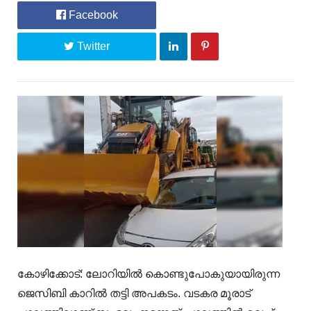
Facebook
Twitter
കോഴിക്കോട്: ലോറിയിൽ കൊണ്ടുപോകുയായിരുന്ന
ജെസിബി കാറിൽ തട്ടി അപകടം. വടകര മൂരാട്