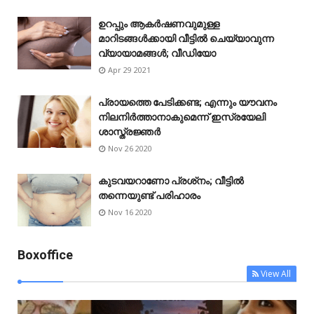
ഉറപ്പും ആകർഷണവുമുള്ള
മാറിടങ്ങൾക്കായി വീട്ടിൽ ചെയ്യാവുന്ന
വ്യായാമങ്ങൾ; വീഡിയോ
Apr 29 2021
പ്രായത്തെ പേടിക്കണ്ട; എന്നും യൗവനം
നിലനിർത്താനാകുമെന്ന് ഇസ്രയേലി
ശാസ്ത്രജ്ഞർ
Nov 26 2020
കുടവയറാണോ പ്രശ്‌നം; വീട്ടിൽ
തന്നെയുണ്ട് പരിഹാരം
Nov 16 2020
Boxoffice
View All