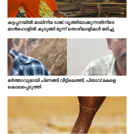
Mostreaded
കട്ടപ്പനയിൽ മാലിന്യ ടാങ്ക് വൃത്തിയാക്കുന്നതിനിടെ



മാൻഹോളിൽ കുടുങ്ങി മൂന്ന് തൊഴിലാളികൾ മരിച്ചു
Mostreaded
ഭർത്താവുമായി പിണങ്ങി വീട്ടിലെത്തി; പിതാവ് മകളെ



കൊലപ്പെടുത്തി