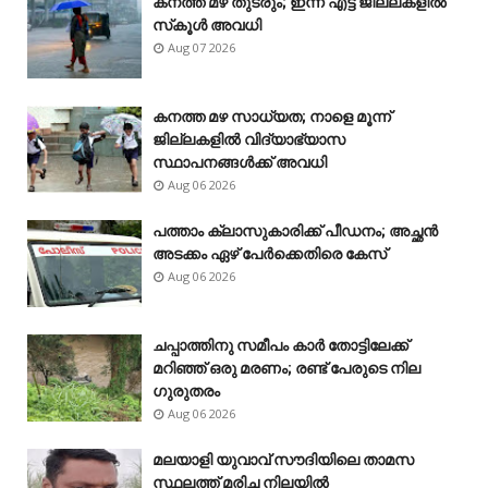
കനത്ത മഴ തുടരും; ഇന്ന് എട്ട് ജില്ലകളിൽ
സ്‌കൂൾ അവധി
Aug 07 2026
കനത്ത മഴ സാധ്യത; നാളെ മൂന്ന്
ജില്ലകളിൽ വിദ്യാഭ്യാസ
സ്ഥാപനങ്ങൾക്ക് അവധി
Aug 06 2026
പത്താം ക്ലാസുകാരിക്ക് പീഡനം; അച്ഛൻ
അടക്കം ഏഴ് പേർക്കെതിരെ കേസ്
Aug 06 2026
ചപ്പാത്തിനു സമീപം കാർ തോട്ടിലേക്ക്
മറിഞ്ഞ് ഒരു മരണം; രണ്ട് പേരുടെ നില
ഗുരുതരം
Aug 06 2026
മലയാളി യുവാവ് സൗദിയിലെ താമസ
സ്ഥലത്ത് മരിച്ച നിലയിൽ