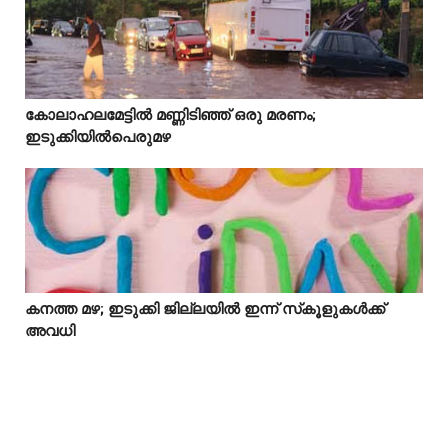
Idukki
കോലാഹലമേട്ടിൽ മണ്ണിടിഞ്ഞ് ഒരു മരണം;



ഇടുക്കിയിൽപെരുമഴ
കനത്ത മഴ; ഇടുക്കി ജില്ലയിൽ ഇന്ന് സ്‌കൂളുകൾക്ക്



അവധി