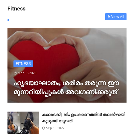
Fitness
View All
FITNESS
Mar 15 2023
ഹൃദയാഘാതം; ശരീരം തരുന്ന ഈ
മുന്നറിയിപ്പുകൾ അവഗണിക്കരുത്
കാലുടക്കി; ജിം ഉപകരണത്തിൽ തലകീഴായി
കുടുങ്ങി യുവതി
Sep 13 2022