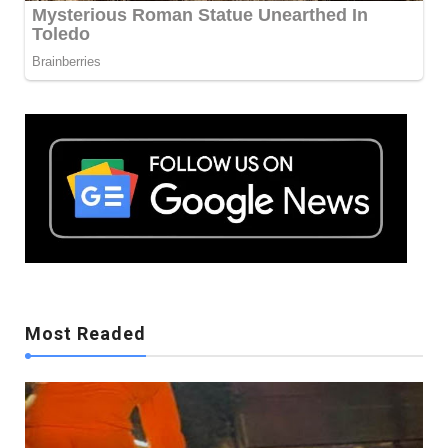
Mostreaded
Most Readed