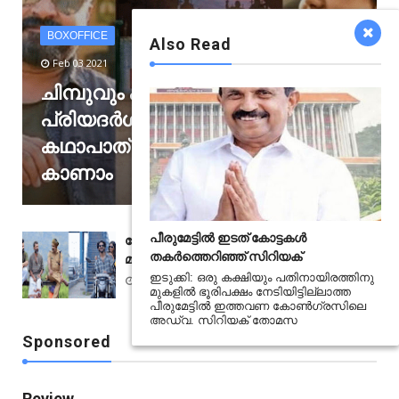
BOXOFFICE
Also Read
Feb 03 2021
ചിമ്പുവും കല്യാണി
പ്രിയദർശനും കേന്ദ്ര
കഥാപാത്രങ്ങൾ; മാനാട് ടീസർ
കാണാം
പീരുമേട്ടിൽ ഇടത് കോട്ടകൾ
ബോക്‌സോഫീസിൽ ദുർഖർ സിനിമയെ
തകർത്തെറിഞ്ഞ് സിറിയക്
മലർത്തിയടിച്ച് അയ്യപ്പനും കോശിയും
ഇടുക്കി: ഒരു കക്ഷിയും പതിനായിരത്തിനു
Feb 27 2020
മുകളിൽ ഭൂരിപക്ഷം നേടിയിട്ടില്ലാത്ത
പീരുമേട്ടിൽ ഇത്തവണ കോൺഗ്രസിലെ
അഡ്വ. സിറിയക് തോമസ
Sponsored
Review