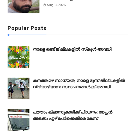
Aug 04 2026
Popular Posts
നാളെ രണ്ട് ജില്ലകളിൽ സ്‌കൂൾ അവധി
കനത്ത മഴ സാധ്യത; നാളെ മൂന്ന് ജില്ലകളിൽ
വിദ്യാഭ്യാസ സ്ഥാപനങ്ങൾക്ക് അവധി
പത്താം ക്ലാസുകാരിക്ക് പീഡനം; അച്ഛൻ
അടക്കം ഏഴ് പേർക്കെതിരെ കേസ്