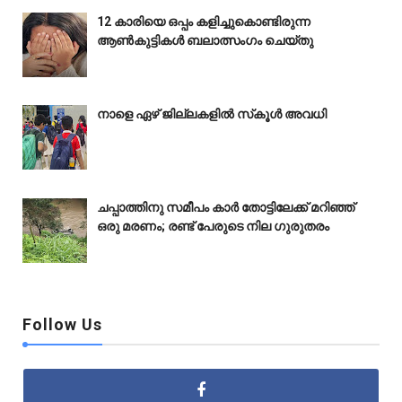
12 കാരിയെ ഒപ്പം കളിച്ചുകൊണ്ടിരുന്ന
ആൺകുട്ടികൾ ബലാത്സംഗം ചെയ്‌തു
നാളെ ഏഴ് ജില്ലകളിൽ സ്‌കൂൾ അവധി
ചപ്പാത്തിനു സമീപം കാർ തോട്ടിലേക്ക് മറിഞ്ഞ്
ഒരു മരണം; രണ്ട് പേരുടെ നില ഗുരുതരം
Follow Us