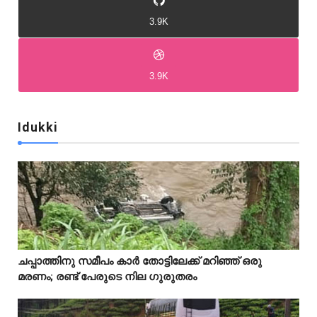
3.9K
3.9K
Idukki
Idukki
Idukki
ചപ്പാത്തിനു സമീപം കാർ തോട്ടിലേക്ക് മറിഞ്ഞ് ഒരു



മരണം; രണ്ട് പേരുടെ നില ഗുരുതരം