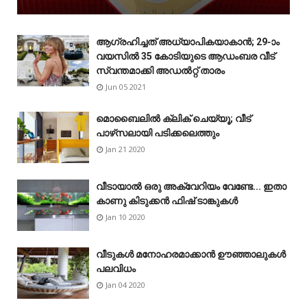
ആഗ്രഹിച്ചത് അധ്യാപികയാകാൻ; 29-ാം
വയസിൽ 35 കോടിയുടെ ആഡംബര വീട്
സ്വന്തമാക്കി അഡൽറ്റ് താരം
Jun 05 2021
മൊബൈലിൽ ക്ലിക് ചെയ്യൂ; വീട്
പാഴ്‌സലായി പടിക്കലെത്തും
Jan 21 2020
വീടായാൽ ഒരു അക്വേറിയം വേണ്ടേ... ഇതാ
കാണു കിടുക്കൻ ഫിഷ് ടാങ്കുകൾ
Jan 10 2020
വീടുകൾ മനോഹരമാക്കാൻ ഊഞ്ഞാലുകൾ
പലവിധം
Jan 04 2020