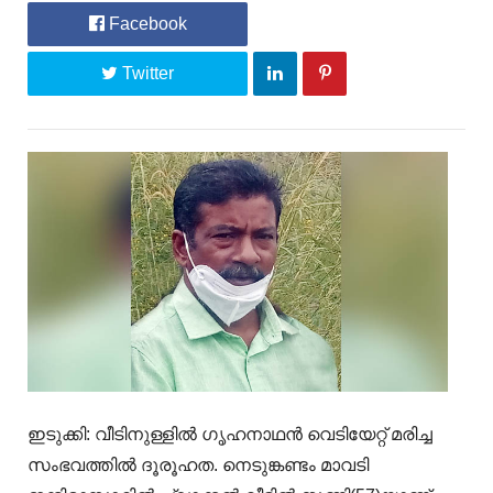
Facebook
Twitter
ഇടുക്കി: വീടിനുള്ളിൽ ഗൃഹനാഥൻ വെടിയേറ്റ് മരിച്ച
സംഭവത്തിൽ ദൂരൂഹത. നെടുങ്കണ്ടം മാവടി