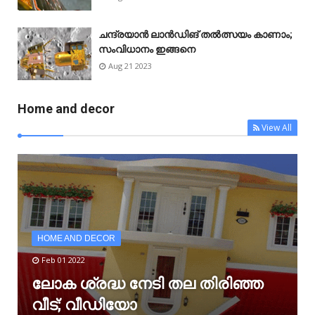
ചന്ദ്രയാൻ ലാൻഡിങ് തൽത്സയം കാണാം;
സംവിധാനം ഇങ്ങനെ
Aug 21 2023
Home and decor
View All
HOME AND DECOR
Feb 01 2022
ലോക ശ്രദ്ധ നേടി തല തിരിഞ്ഞ
വീട്; വീഡിയോ