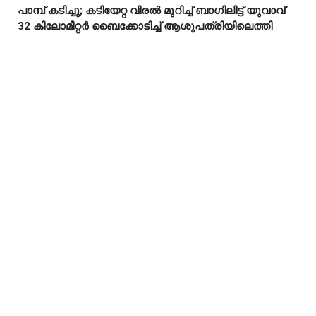
പാമ്പ് കടിച്ചു; കടിയേറ്റ വിരൽ മുറിച്ച് ബാഗിലിട്ട് യുവാവ്



32 കിലോമീറ്റർ ബൈക്കോടിച്ച് ആശുപത്രിയിലെത്തി