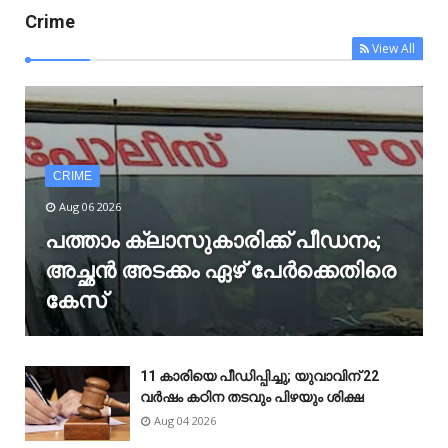
Crime
View All
CRIME
Aug 06 2026
പത്താം ക്ലാസുകാരിക്ക് പീഡനം;
അച്ഛൻ അടക്കം ഏഴ് പേർക്കെതിരെ
കേസ്
11 കാരിയെ പീഡിപ്പിച്ചു; യുവാവിന് 22
വർഷം കഠിന തടവും പിഴയും ശിക്ഷ
Aug 04 2026