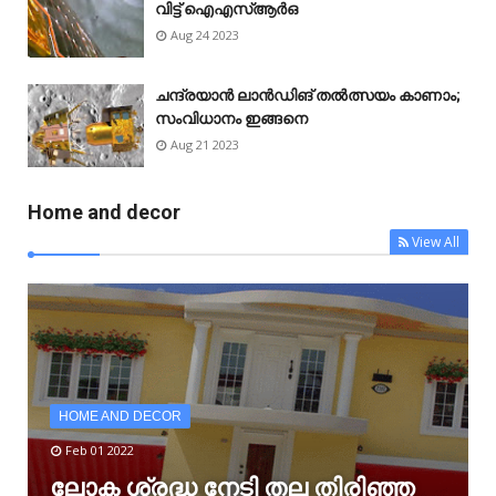
വിട്ട് ഐഎസ്ആർഒ
Aug 24 2023
ചന്ദ്രയാൻ ലാൻഡിങ് തൽത്സയം കാണാം;
സംവിധാനം ഇങ്ങനെ
Aug 21 2023
Home and decor
View All
HOME AND DECOR
Feb 01 2022
ലോക ശ്രദ്ധ നേടി തല തിരിഞ്ഞ