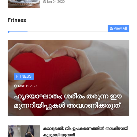
Jan 04 2020
Fitness
View All
FITNESS
Mar 15 2023
ഹൃദയാഘാതം; ശരീരം തരുന്ന ഈ
മുന്നറിയിപ്പുകൾ അവഗണിക്കരുത്
കാലുടക്കി; ജിം ഉപകരണത്തിൽ തലകീഴായി
കുടുങ്ങി യുവതി