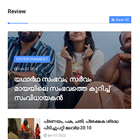
Review
View All
ENTERTAINMENT
Feb 02 2026
യഥാർഥ സംഭവം; സർവം
മായയിലെ സംഭവത്തെ കുറിച്ച്
സംവിധായകൻ
പ്രണയം, പക, ചതി; പ്രേക്ഷക ശ്രദ്ധ
പിടിച്ചുപറ്റി ലേവ്യ 20:10
Jan 07 2022