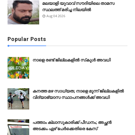
മലയാളി യുവാവ് സൗദിയിലെ താമസ
സ്ഥലത്ത് മരിച്ച നിലയിൽ
Aug 04 2026
Popular Posts
നാളെ രണ്ട് ജില്ലകളിൽ സ്‌കൂൾ അവധി
കനത്ത മഴ സാധ്യത; നാളെ മൂന്ന് ജില്ലകളിൽ
വിദ്യാഭ്യാസ സ്ഥാപനങ്ങൾക്ക് അവധി
പത്താം ക്ലാസുകാരിക്ക് പീഡനം; അച്ഛൻ
അടക്കം ഏഴ് പേർക്കെതിരെ കേസ്