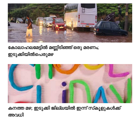
Idukki
കോലാഹലമേട്ടിൽ മണ്ണിടിഞ്ഞ് ഒരു മരണം;



ഇടുക്കിയിൽപെരുമഴ
കനത്ത മഴ; ഇടുക്കി ജില്ലയിൽ ഇന്ന് സ്‌കൂളുകൾക്ക്



അവധി