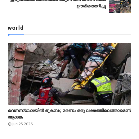
ഊരിത്തെറിച്ചു
world
വെനസ്വേലയിൽ ഭൂകമ്പം; മരണം ഒരു ലക്ഷത്തിലെത്താമെന്ന്



ആശങ്ക
Jun 25 2026