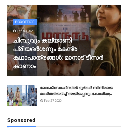
BOXOFFICE
Feb 03 2021
ചിമ്പുവും കല്യാണി
പ്രിയദർശനും കേന്ദ്ര
കഥാപാത്രങ്ങൾ; മാനാട് ടീസർ
കാണാം
ബോക്‌സോഫീസിൽ ദുർഖർ സിനിമയെ
മലർത്തിയടിച്ച് അയ്യപ്പനും കോശിയും
Feb 27 2020
Sponsored