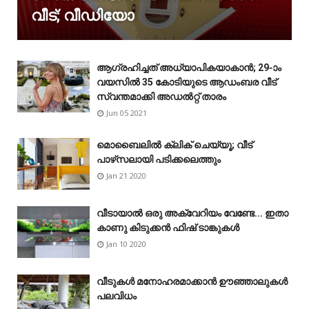
വീട്; വീഡിയോ
ആഗ്രഹിച്ചത് അധ്യാപികയാകാൻ; 29-ാം
വയസിൽ 35 കോടിയുടെ ആഡംബര വീട്
സ്വന്തമാക്കി അഡൽറ്റ് താരം
Jun 05 2021
മൊബൈലിൽ ക്ലിക് ചെയ്യൂ; വീട്
പാഴ്‌സലായി പടിക്കലെത്തും
Jan 21 2020
വീടായാൽ ഒരു അക്വേറിയം വേണ്ടേ... ഇതാ
കാണു കിടുക്കൻ ഫിഷ് ടാങ്കുകൾ
Jan 10 2020
വീടുകൾ മനോഹരമാക്കാൻ ഊഞ്ഞാലുകൾ
പലവിധം