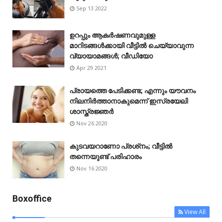
Sep 13 2022
ഉറപ്പും ആകർഷണവുമുള്ള
മാറിടങ്ങൾക്കായി വീട്ടിൽ ചെയ്യാവുന്ന
വ്യായാമങ്ങൾ; വീഡിയോ
Apr 29 2021
പ്രായത്തെ പേടിക്കണ്ട; എന്നും യൗവനം
നിലനിർത്താനാകുമെന്ന് ഇസ്രയേലി
ശാസ്ത്രജ്ഞർ
Nov 26 2020
കുടവയറാണോ പ്രശ്‌നം; വീട്ടിൽ
തന്നെയുണ്ട് പരിഹാരം
Nov 16 2020
Boxoffice
View All