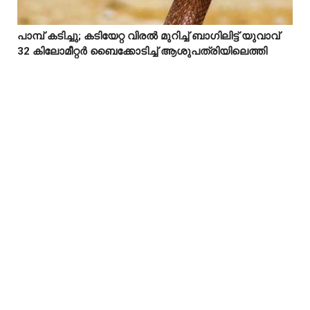
പാമ്പ് കടിച്ചു; കടിയേറ്റ വിരൽ മുറിച്ച് ബാഗിലിട്ട് യുവാവ്



32 കിലോമീറ്റർ ബൈക്കോടിച്ച് ആശുപത്രിയിലെത്തി