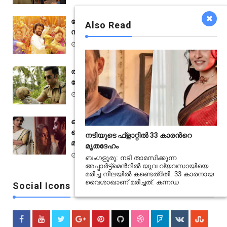
കേട്ടുപഴകിയ ചേരുവകൾ; അണ്ണാത്തെക്ക്
Also Read
സമ്മിശ്ര പ്രതികരണം
Nov 04 2021
ത്രില്ലടിപ്പിച്ചിട്ടും ഉത്തരം കിട്ടാത്ത
ചോദ്യങ്ങളുമായി കോൾഡ് കേസ്
Jun 30 2021
പെണ്ണുങ്ങള്‍ക്ക് മലയാള സിനിമ ഇന്നോളം
ചെയ്‌തതിൽ ഏറ്റവും വലിയ ട്രിബ്യുട്ട്;
നടിയുടെ ഫ്ളാറ്റിൽ 33 കാരന്‍റെ
മാളവികയുടെ കുറിപ്പ്
മൃതദേഹം
Jan 19 2021
ബംഗളൂരു: നടി താമസിക്കുന്ന
അപ്പാർട്ട്മെന്‍റിൽ യുവ വ്യവസായിയെ
മരിച്ച നിലയിൽ കണ്ടെത്dതി. 33 കാരനായ
വൈശാഖാണ് മരിച്ചത്. കന്നഡ
Social Icons