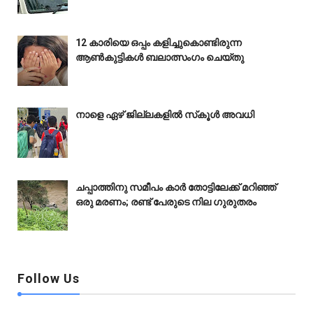
12 കാരിയെ ഒപ്പം കളിച്ചുകൊണ്ടിരുന്ന
ആൺകുട്ടികൾ ബലാത്സംഗം ചെയ്‌തു
നാളെ ഏഴ് ജില്ലകളിൽ സ്‌കൂൾ അവധി
ചപ്പാത്തിനു സമീപം കാർ തോട്ടിലേക്ക് മറിഞ്ഞ്
ഒരു മരണം; രണ്ട് പേരുടെ നില ഗുരുതരം
Follow Us