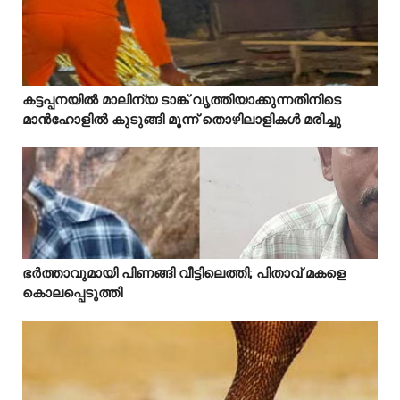
Mostreaded
കട്ടപ്പനയിൽ മാലിന്യ ടാങ്ക് വൃത്തിയാക്കുന്നതിനിടെ



മാൻഹോളിൽ കുടുങ്ങി മൂന്ന് തൊഴിലാളികൾ മരിച്ചു
Mostreaded
ഭർത്താവുമായി പിണങ്ങി വീട്ടിലെത്തി; പിതാവ് മകളെ



കൊലപ്പെടുത്തി