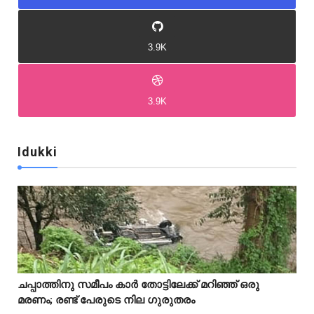
3.9K
3.9K
Idukki
Idukki
Idukki
ചപ്പാത്തിനു സമീപം കാർ തോട്ടിലേക്ക് മറിഞ്ഞ് ഒരു



മരണം; രണ്ട് പേരുടെ നില ഗുരുതരം