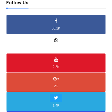
Follow Us
36.1K
2K
2.8K
2K
1.4K