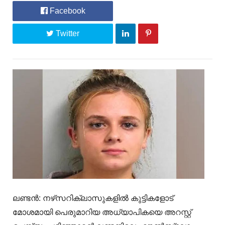
Facebook
Twitter
ലണ്ടൻ: നഴ്‌സറിക്ലാസുകളിൽ കുട്ടികളോട്
മോശമായി പെരുമാറിയ അധ്യാപികയെ അറസ്റ്റ്