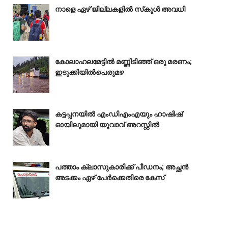
നാളെ ഏഴ് ജില്ലകളിൽ സ്‌കൂൾ അവധി
കോലാഹലമേട്ടിൽ മണ്ണിടിഞ്ഞ് ഒരു മരണം;
ഇടുക്കിയിൽപെരുമഴ
കട്ടപ്പനയിൽ എംഡിഎംഎയും ഹാഷിഷ്
ഓ‍യിലുമായി യുവാവ് അറസ്റ്റിൽ
പത്താം ക്ലാസുകാരിക്ക് പീഡനം; അച്ഛൻ
അടക്കം ഏഴ് പേർക്കെതിരെ കേസ്