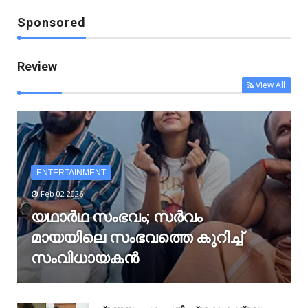
Sponsored
Review
View All
ENTERTAINMENT
Feb 02 2026
യഥാർഥ സംഭവം; സർവം
മായയിലെ സംഭവത്തെ കുറിച്ച്
സംവിധായകൻ