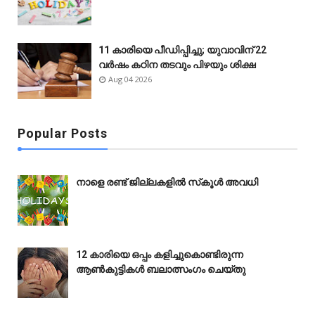
11 കാരിയെ പീഡിപ്പിച്ചു; യുവാവിന് 22
വർഷം കഠിന തടവും പിഴയും ശിക്ഷ
Aug 04 2026
Popular Posts
നാളെ രണ്ട് ജില്ലകളിൽ സ്‌കൂൾ അവധി
12 കാരിയെ ഒപ്പം കളിച്ചുകൊണ്ടിരുന്ന
ആൺകുട്ടികൾ ബലാത്സംഗം ചെയ്‌തു