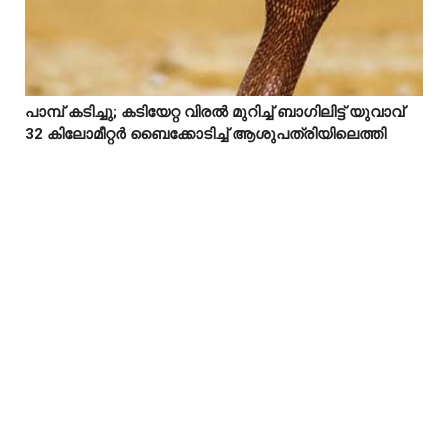
പാമ്പ് കടിച്ചു; കടിയേറ്റ വിരൽ മുറിച്ച് ബാഗിലിട്ട് യുവാവ്



32 കിലോമീറ്റർ ബൈക്കോടിച്ച് ആശുപത്രിയിലെത്തി