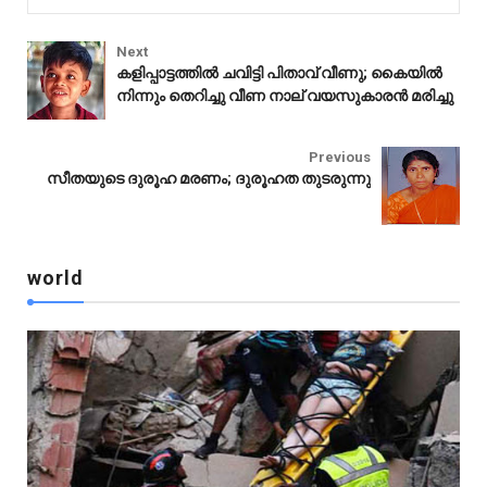
Next
കളിപ്പാട്ടത്തിൽ ചവിട്ടി പിതാവ് വീണു; കൈയിൽ
നിന്നും തെറിച്ചു വീണ നാല് വയസുകാരൻ മരിച്ചു
world
Previous
സീതയുടെ ദുരൂഹ മരണം; ദുരൂഹത തുടരുന്നു
world