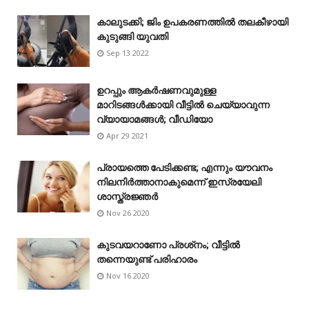
കാലുടക്കി; ജിം ഉപകരണത്തിൽ തലകീഴായി
കുടുങ്ങി യുവതി
Sep 13 2022
ഉറപ്പും ആകർഷണവുമുള്ള
മാറിടങ്ങൾക്കായി വീട്ടിൽ ചെയ്യാവുന്ന
വ്യായാമങ്ങൾ; വീഡിയോ
Apr 29 2021
പ്രായത്തെ പേടിക്കണ്ട; എന്നും യൗവനം
നിലനിർത്താനാകുമെന്ന് ഇസ്രയേലി
ശാസ്ത്രജ്ഞർ
Nov 26 2020
കുടവയറാണോ പ്രശ്‌നം; വീട്ടിൽ
തന്നെയുണ്ട് പരിഹാരം
Nov 16 2020