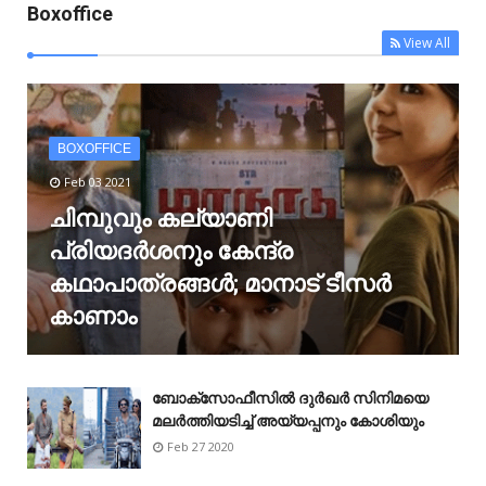
Boxoffice
View All
BOXOFFICE
Feb 03 2021
ചിമ്പുവും കല്യാണി
പ്രിയദർശനും കേന്ദ്ര
കഥാപാത്രങ്ങൾ; മാനാട് ടീസർ
കാണാം
ബോക്‌സോഫീസിൽ ദുർഖർ സിനിമയെ
മലർത്തിയടിച്ച് അയ്യപ്പനും കോശിയും
Feb 27 2020