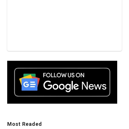
Mostreaded
Most Readed