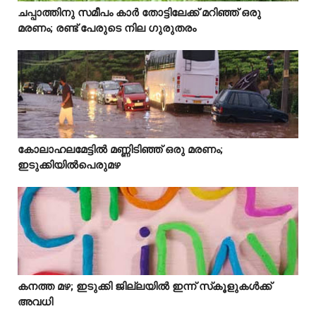
ചപ്പാത്തിനു സമീപം കാർ തോട്ടിലേക്ക് മറിഞ്ഞ് ഒരു



മരണം; രണ്ട് പേരുടെ നില ഗുരുതരം
Idukki
കോലാഹലമേട്ടിൽ മണ്ണിടിഞ്ഞ് ഒരു മരണം;



ഇടുക്കിയിൽപെരുമഴ
കനത്ത മഴ; ഇടുക്കി ജില്ലയിൽ ഇന്ന് സ്‌കൂളുകൾക്ക്



അവധി