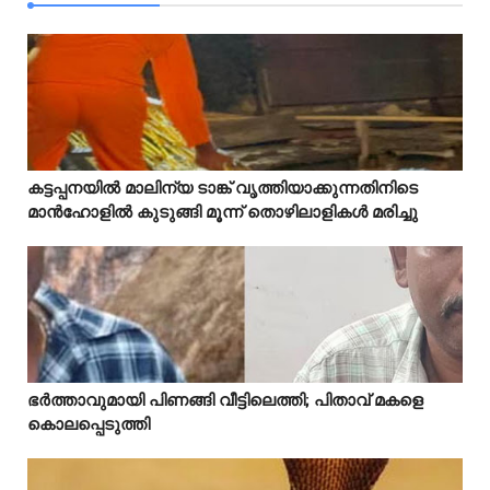
Mostreaded
കട്ടപ്പനയിൽ മാലിന്യ ടാങ്ക് വൃത്തിയാക്കുന്നതിനിടെ



മാൻഹോളിൽ കുടുങ്ങി മൂന്ന് തൊഴിലാളികൾ മരിച്ചു
Mostreaded
ഭർത്താവുമായി പിണങ്ങി വീട്ടിലെത്തി; പിതാവ് മകളെ



കൊലപ്പെടുത്തി