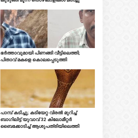
Mostreaded
ഭർത്താവുമായി പിണങ്ങി വീട്ടിലെത്തി;



പിതാവ് മകളെ കൊലപ്പെടുത്തി
പാമ്പ് കടിച്ചു; കടിയേറ്റ വിരൽ മുറിച്ച്



ബാഗിലിട്ട് യുവാവ് 32 കിലോമീറ്റർ
ബൈക്കോടിച്ച് ആശുപത്രിയിലെത്തി