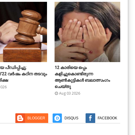



 പീഡിപ്പിച്ചു;
12 കാരിയെ ഒപ്പം
ട്





് 22 വർഷം കഠിന തടവും
കളിച്ചുകൊണ്ടിരുന്ന
ലൈ
ിക്ഷ
ആൺകുട്ടികൾ ബലാത്സംഗം
അധ
ചെയ്‌തു
2026
J
Aug 03 2026
BLOGGER
DISQUS
FACEBOOK