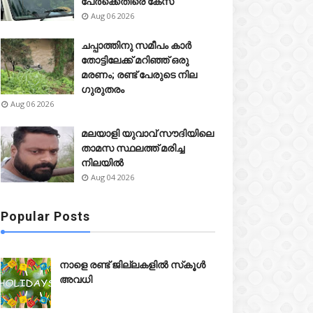
പേർക്കെതിരെ കേസ്
Aug 06 2026
ചപ്പാത്തിനു സമീപം കാർ
തോട്ടിലേക്ക് മറിഞ്ഞ് ഒരു
മരണം; രണ്ട് പേരുടെ നില
ഗുരുതരം
Aug 06 2026
മലയാളി യുവാവ് സൗദിയിലെ
താമസ സ്ഥലത്ത് മരിച്ച
നിലയിൽ
Aug 04 2026
Crime
Crime
Popular Posts
നാളെ രണ്ട് ജില്ലകളിൽ സ്‌കൂൾ
അവധി