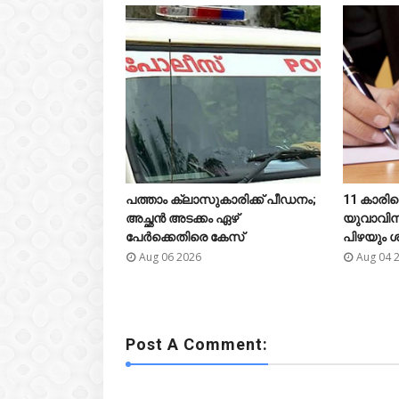


പത്താം ക്ലാസുകാരിക്ക് പീഡനം;
11 കാരിയെ





അച്ഛൻ അടക്കം ഏഴ്
യുവാവിന
പേർക്കെതിരെ കേസ്
പിഴയും ശ
Aug 06 2026
Aug 04 
Post A Comment: