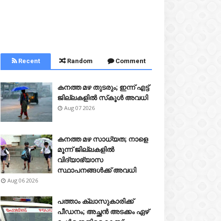
Recent
Random
Comment
കനത്ത മഴ തുടരും; ഇന്ന് എട്ട്
ജില്ലകളിൽ സ്‌കൂൾ അവധി
Aug 07 2026
കനത്ത മഴ സാധ്യത; നാളെ
മൂന്ന് ജില്ലകളിൽ
വിദ്യാഭ്യാസ
സ്ഥാപനങ്ങൾക്ക് അവധി
Aug 06 2026
പത്താം ക്ലാസുകാരിക്ക്
പീഡനം; അച്ഛൻ അടക്കം ഏഴ്