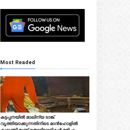
Mostreaded
Most Readed
Mostreaded
കട്ടപ്പനയിൽ മാലിന്യ ടാങ്ക്



വൃത്തിയാക്കുന്നതിനിടെ മാൻഹോളിൽ
കുടുങ്ങി മൂന്ന് തൊഴിലാളികൾ മരിച്ചു