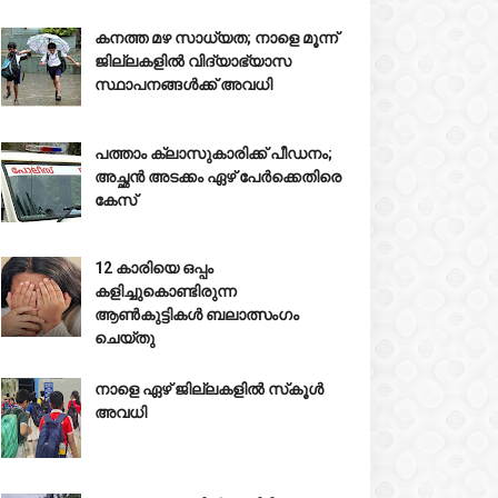
കനത്ത മഴ സാധ്യത; നാളെ മൂന്ന്
ജില്ലകളിൽ വിദ്യാഭ്യാസ
സ്ഥാപനങ്ങൾക്ക് അവധി



പത്താം ക്ലാസുകാരിക്ക് പീഡനം;
അച്ഛൻ അടക്കം ഏഴ് പേർക്കെതിരെ
കേസ്
യൂഷൻ ക്സാസിൽ
നെൻമാറ ഇരട്ടക്കൊല;





12 കാരിയെ ഒപ്പം
ംഗികാതിക്രമം;
ചെന്താമരക്ക് വധശിക്ഷ
കളിച്ചുകൊണ്ടിരുന്ന
്യാപകൻ അറസ്റ്റിൽ
Jul 20 2026
ആൺകുട്ടികൾ ബലാത്സംഗം
ul 24 2026
ചെയ്‌തു
നാളെ ഏഴ് ജില്ലകളിൽ സ്‌കൂൾ
അവധി