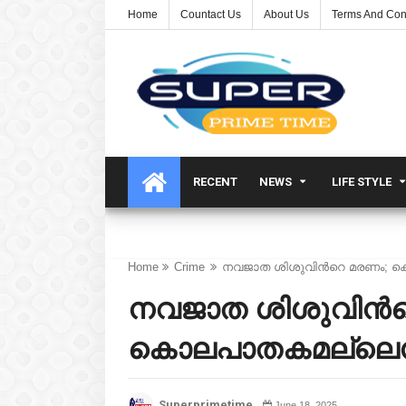
Home
Countact Us
About Us
Terms And Con
RECENT
NEWS
LIFE STYLE
Home
Crime
നവജാത ശിശുവിന്‍റെ മരണം; ക
നവജാത ശിശുവിന്‍
കൊലപാതകമല്ലെന്ന
Superprimetime
June 18, 2025