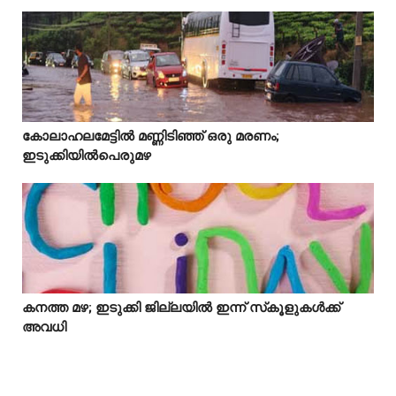
Idukki
കോലാഹലമേട്ടിൽ മണ്ണിടിഞ്ഞ് ഒരു മരണം;



ഇടുക്കിയിൽപെരുമഴ
കനത്ത മഴ; ഇടുക്കി ജില്ലയിൽ ഇന്ന് സ്‌കൂളുകൾക്ക്



അവധി