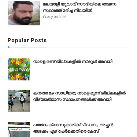
മലയാളി യുവാവ് സൗദിയിലെ താമസ
സ്ഥലത്ത് മരിച്ച നിലയിൽ
Aug 04 2026
Popular Posts
നാളെ രണ്ട് ജില്ലകളിൽ സ്‌കൂൾ അവധി
കനത്ത മഴ സാധ്യത; നാളെ മൂന്ന് ജില്ലകളിൽ
വിദ്യാഭ്യാസ സ്ഥാപനങ്ങൾക്ക് അവധി
പത്താം ക്ലാസുകാരിക്ക് പീഡനം; അച്ഛൻ
അടക്കം ഏഴ് പേർക്കെതിരെ കേസ്