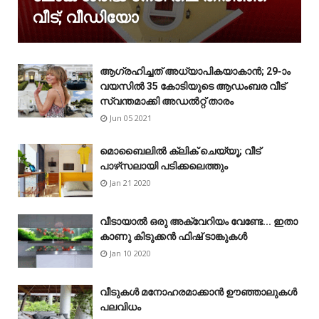
വീട്; വീഡിയോ
ആഗ്രഹിച്ചത് അധ്യാപികയാകാൻ; 29-ാം
വയസിൽ 35 കോടിയുടെ ആഡംബര വീട്
സ്വന്തമാക്കി അഡൽറ്റ് താരം
Jun 05 2021
മൊബൈലിൽ ക്ലിക് ചെയ്യൂ; വീട്
പാഴ്‌സലായി പടിക്കലെത്തും
Jan 21 2020
വീടായാൽ ഒരു അക്വേറിയം വേണ്ടേ... ഇതാ
കാണു കിടുക്കൻ ഫിഷ് ടാങ്കുകൾ
Jan 10 2020
വീടുകൾ മനോഹരമാക്കാൻ ഊഞ്ഞാലുകൾ
പലവിധം