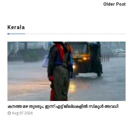
Older Post
Kerala

കനത്ത മഴ തുടരും; ഇന്ന് എട്ട് ജില്ലകളിൽ സ്‌കൂൾ അവധി



Aug 07 2026