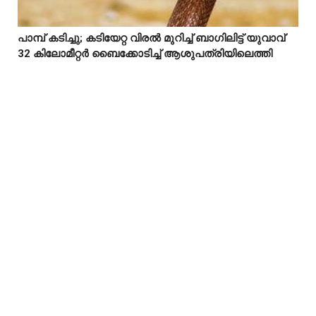
പാമ്പ് കടിച്ചു; കടിയേറ്റ വിരൽ മുറിച്ച് ബാഗിലിട്ട് യുവാവ്



32 കിലോമീറ്റർ ബൈക്കോടിച്ച് ആശുപത്രിയിലെത്തി