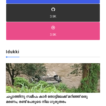
3.9K
3.9K
Idukki
Idukki
Idukki
ചപ്പാത്തിനു സമീപം കാർ തോട്ടിലേക്ക് മറിഞ്ഞ് ഒരു



മരണം; രണ്ട് പേരുടെ നില ഗുരുതരം