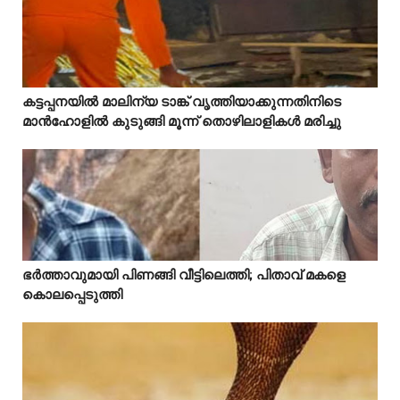
Mostreaded
കട്ടപ്പനയിൽ മാലിന്യ ടാങ്ക് വൃത്തിയാക്കുന്നതിനിടെ



മാൻഹോളിൽ കുടുങ്ങി മൂന്ന് തൊഴിലാളികൾ മരിച്ചു
Mostreaded
ഭർത്താവുമായി പിണങ്ങി വീട്ടിലെത്തി; പിതാവ് മകളെ



കൊലപ്പെടുത്തി