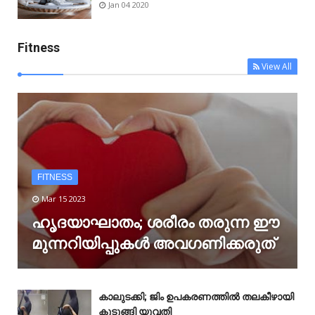
Jan 04 2020
Fitness
View All
FITNESS
Mar 15 2023
ഹൃദയാഘാതം; ശരീരം തരുന്ന ഈ
മുന്നറിയിപ്പുകൾ അവഗണിക്കരുത്
കാലുടക്കി; ജിം ഉപകരണത്തിൽ തലകീഴായി
കുടുങ്ങി യുവതി