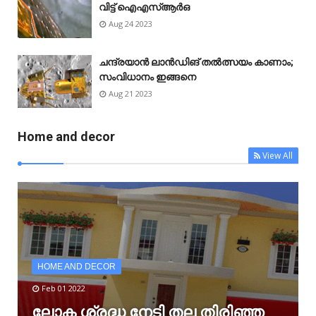
വിട്ട് ഐഎസ്ആർഒ
Aug 24 2023
ചന്ദ്രയാൻ ലാൻഡിങ് തൽത്സയം കാണാം;
സംവിധാനം ഇങ്ങനെ
Aug 21 2023
Home and decor
View All
HOME AND DECOR
Feb 01 2022
ലോക ശ്രദ്ധ നേടി തല തിരിഞ്ഞ