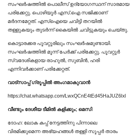
സംഘര്‍ഷത്തില്‍ പൊലീസ് ഉദ്യോഗസ്ഥന് സാരമായ
പരിക്കേറ്റു. പൊഴിയൂര്‍ എസ്.ഐ സജിക്കാണ്
മര്‍ദനമേറ്റത്. എസ്‌ഐയെ ചവിട്ടി തറയില്‍
തള്ളുകയും തുടര്‍ന്ന് കൈയില്‍ ചവിട്ടുകയും ചെയ്തു.
കൊട്ടാരക്കര പൂവറ്റൂരിലും സംഘര്‍ഷമുണ്ടായി.
സംഘര്‍ഷത്തില്‍ മൂന്ന് പേര്‍ക്ക് പരിക്കേറ്റു. പൂവറ്റൂര്‍
സ്വദേശികളായ രാഹുല്‍, സുബിന്‍, ഹരി
എന്നിവര്‍ക്കാണ് പരിക്കേറ്റത്.
വാട്‌സാപ്പ് ഗ്രൂപ്പിൽ അംഗമാകുവാൻ
https://chat.whatsapp.com/LwxQCnE4tEd45HaJUZ6lxl
വീണ്ടും ദേശീയ ടീമിൽ കളിക്കും; മെസി
ദോഹ: ലോക കപ്പ് നേട്ടത്തിനു പിന്നാലെ
വിരമിക്കുമെന്ന അഭ്യഹങ്ങൾ തള്ളി സൂപ്പർ താരം