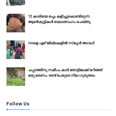
12 കാരിയെ ഒപ്പം കളിച്ചുകൊണ്ടിരുന്ന
ആൺകുട്ടികൾ ബലാത്സംഗം ചെയ്‌തു
നാളെ ഏഴ് ജില്ലകളിൽ സ്‌കൂൾ അവധി
ചപ്പാത്തിനു സമീപം കാർ തോട്ടിലേക്ക് മറിഞ്ഞ്
ഒരു മരണം; രണ്ട് പേരുടെ നില ഗുരുതരം
Follow Us