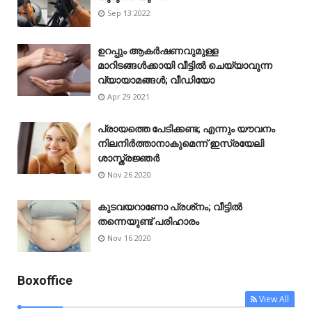
Sep 13 2022
ഉറപ്പും ആകർഷണവുമുള്ള
മാറിടങ്ങൾക്കായി വീട്ടിൽ ചെയ്യാവുന്ന
വ്യായാമങ്ങൾ; വീഡിയോ
Apr 29 2021
പ്രായത്തെ പേടിക്കണ്ട; എന്നും യൗവനം
നിലനിർത്താനാകുമെന്ന് ഇസ്രയേലി
ശാസ്ത്രജ്ഞർ
Nov 26 2020
കുടവയറാണോ പ്രശ്‌നം; വീട്ടിൽ
തന്നെയുണ്ട് പരിഹാരം
Nov 16 2020
Boxoffice
View All