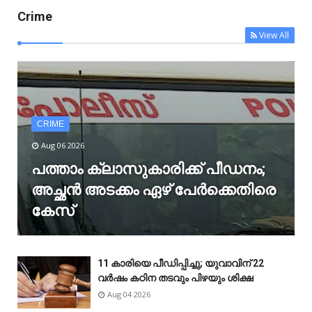
Crime
View All
CRIME
Aug 06 2026
പത്താം ക്ലാസുകാരിക്ക് പീഡനം;
അച്ഛൻ അടക്കം ഏഴ് പേർക്കെതിരെ
കേസ്
11 കാരിയെ പീഡിപ്പിച്ചു; യുവാവിന് 22
വർഷം കഠിന തടവും പിഴയും ശിക്ഷ
Aug 04 2026