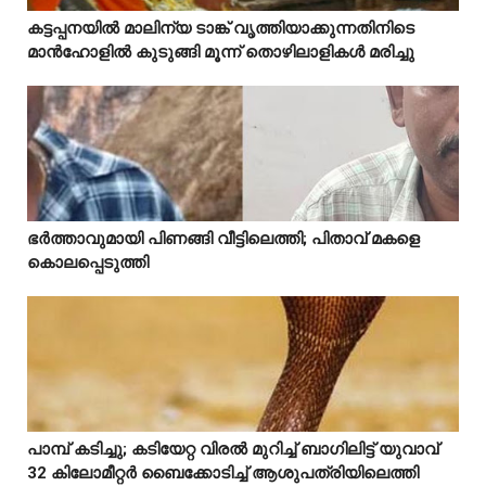
കട്ടപ്പനയിൽ മാലിന്യ ടാങ്ക് വൃത്തിയാക്കുന്നതിനിടെ



മാൻഹോളിൽ കുടുങ്ങി മൂന്ന് തൊഴിലാളികൾ മരിച്ചു
Mostreaded
ഭർത്താവുമായി പിണങ്ങി വീട്ടിലെത്തി; പിതാവ് മകളെ



കൊലപ്പെടുത്തി
പാമ്പ് കടിച്ചു; കടിയേറ്റ വിരൽ മുറിച്ച് ബാഗിലിട്ട് യുവാവ്



32 കിലോമീറ്റർ ബൈക്കോടിച്ച് ആശുപത്രിയിലെത്തി