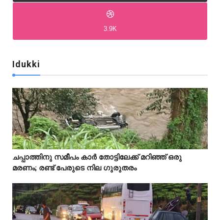
3.9K
Idukki
Idukki
Idukki
ചപ്പാത്തിനു സമീപം കാർ തോട്ടിലേക്ക് മറിഞ്ഞ് ഒരു



മരണം; രണ്ട് പേരുടെ നില ഗുരുതരം