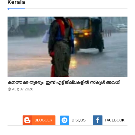
Kerala

കനത്ത മഴ തുടരും; ഇന്ന് എട്ട് ജില്ലകളിൽ സ്‌കൂൾ അവധി



Aug 07 2026
BLOGGER
DISQUS
FACEBOOK