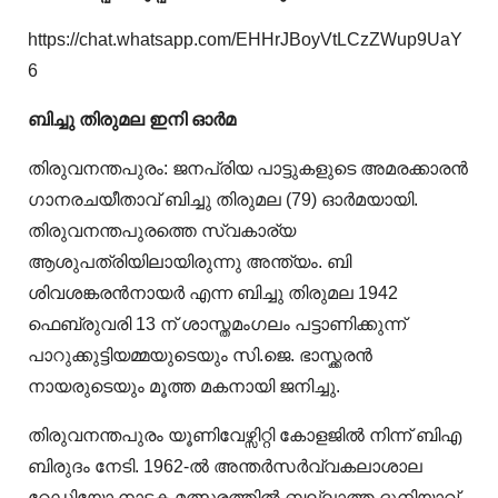
https://chat.whatsapp.com/EHHrJBoyVtLCzZWup9UaY
6
ബിച്ചു തിരുമല ഇനി ഓർമ
തിരുവനന്തപുരം: ജനപ്രിയ പാട്ടുകളുടെ അമരക്കാരൻ
ഗാനരചയീതാവ് ബിച്ചു തിരുമല (79) ഓർമയായി.
തിരുവനന്തപുരത്തെ സ്വകാര്യ
ആശുപത്രിയിലായിരുന്നു അന്ത്യം. ബി
ശിവശങ്കരൻനായർ എന്ന ബിച്ചു തിരുമല 1942
ഫെബ്രുവരി 13 ന് ശാസ്തമംഗലം പട്ടാണിക്കുന്ന്
പാറുക്കുട്ടിയമ്മയുടെയും സി.ജെ. ഭാസ്ക്കരന്‍
നായരുടെയും മൂത്ത മകനായി ജനിച്ചു.
തിരുവനന്തപുരം യൂണിവേഴ്സിറ്റി കോളജില്‍ നിന്ന് ബിഎ
ബിരുദം നേടി. 1962-ല്‍ അന്തര്‍സര്‍വ്വകലാശാല
റേഡിയോ നാടക മത്സരത്തിൽ ബല്ലാത്ത ദുനിയാവ്