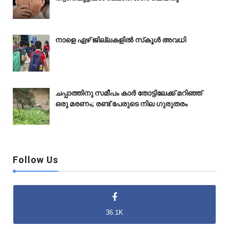
നാളെ ഏഴ് ജില്ലകളിൽ സ്‌കൂൾ അവധി
ചപ്പാത്തിനു സമീപം കാർ തോട്ടിലേക്ക് മറിഞ്ഞ്
ഒരു മരണം; രണ്ട് പേരുടെ നില ഗുരുതരം
Follow Us
36.1K