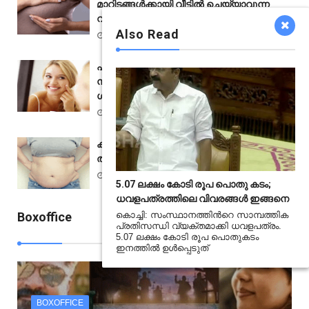
മാറിടങ്ങൾക്കായി വീട്ടിൽ ചെയ്യാവുന്ന
വ്യായാമങ്ങൾ; വീഡിയോ
Also Read
Apr 29 2021
പ്രായത്തെ പേടിക്കണ്ട; എന്നും യൗവനം
നിലനിർത്താനാകുമെന്ന് ഇസ്രയേലി
ശാസ്ത്രജ്ഞർ
Nov 26 2020
കുടവയറാണോ പ്രശ്‌നം; വീട്ടിൽ
തന്നെയുണ്ട് പരിഹാരം
Nov 16 2020
5.07 ലക്ഷം കോടി രൂപ പൊതു കടം;
ധവളപത്രത്തിലെ വിവരങ്ങൾ ഇങ്ങനെ
Boxoffice
കൊച്ചി: സംസ്ഥാനത്തിന്‍റെ സാമ്പത്തിക
പ്രതിസന്ധി വ്യക്തമാക്കി ധവളപത്രം.
View All
5.07 ലക്ഷം കോടി രൂപ പൊതുകടം
ഇനത്തില്‍ ഉള്‍പ്പെടുത്
BOXOFFICE