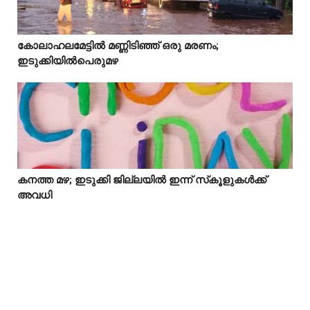
Idukki
കോലാഹലമേട്ടിൽ മണ്ണിടിഞ്ഞ് ഒരു മരണം;



ഇടുക്കിയിൽപെരുമഴ
കനത്ത മഴ; ഇടുക്കി ജില്ലയിൽ ഇന്ന് സ്‌കൂളുകൾക്ക്



അവധി