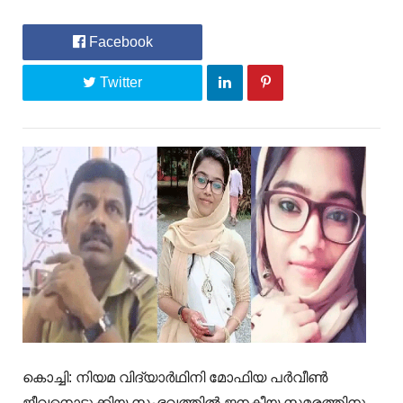
Facebook
Twitter
കൊച്ചി: നിയമ വിദ്യാർഥിനി മോഫിയ പർവീൺ
ജീവനൊടുക്കിയ സംഭവത്തിൽ ജനകീയ സമരത്തിനു