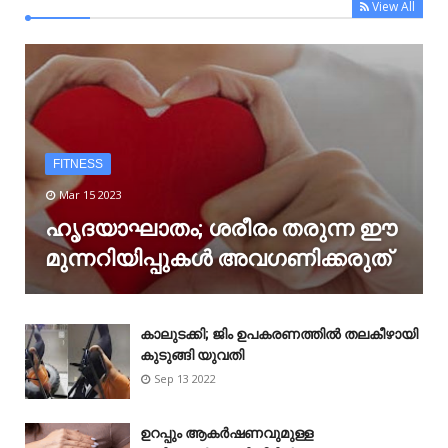
View All
FITNESS
Mar 15 2023
ഹൃദയാഘാതം; ശരീരം തരുന്ന ഈ
മുന്നറിയിപ്പുകൾ അവഗണിക്കരുത്
കാലുടക്കി; ജിം ഉപകരണത്തിൽ തലകീഴായി
കുടുങ്ങി യുവതി
Sep 13 2022
ഉറപ്പും ആകർഷണവുമുള്ള