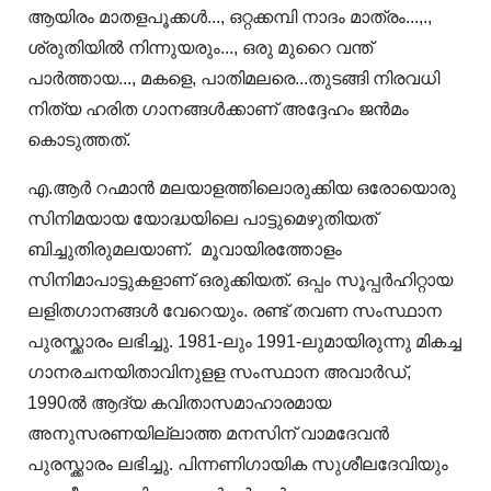
ആയിരം മാതളപൂക്കള്‍..., ഒറ്റക്കമ്പി നാദം മാത്രം...,.,
ശ്രുതിയില്‍ നിന്നുയരും..., ഒരു മുറൈ വന്ത്
പാര്‍ത്തായ..., മകളെ, പാതിമലരെ...തുടങ്ങി നിരവധി
നിത്യ ഹരിത ഗാനങ്ങൾക്കാണ് അദ്ദേഹം ജൻമം
കൊടുത്തത്.
എ.ആർ റഹ്മാൻ മലയാളത്തിലൊരുക്കിയ ഒരോയൊരു
സിനിമയായ യോദ്ധയിലെ പാട്ടുമെഴുതിയത്
ബിച്ചുതിരുമലയാണ്. മൂവായിരത്തോളം
സിനിമാപാട്ടുകളാണ് ഒരുക്കിയത്. ഒപ്പം സൂപ്പർഹിറ്റായ
ലളിതഗാനങ്ങൾ വേറെയും. രണ്ട് തവണ സംസ്ഥാന
പുരസ്ക്കാരം ലഭിച്ചു. 1981-ലും 1991-ലുമായിരുന്നു മികച്ച
ഗാനരചനയിതാവിനുളള സംസ്ഥാന അവാര്‍ഡ്,
1990ൽ ആദ്യ കവിതാസമാഹാരമായ
അനുസരണയില്ലാത്ത മനസിന് വാമദേവന്‍
പുരസ്ക്കാരം ലഭിച്ചു. പിന്നണിഗായിക സുശീലദേവിയും