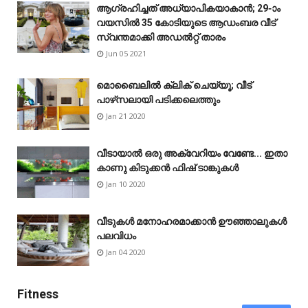
ആഗ്രഹിച്ചത് അധ്യാപികയാകാൻ; 29-ാം
വയസിൽ 35 കോടിയുടെ ആഡംബര വീട്
സ്വന്തമാക്കി അഡൽറ്റ് താരം
Jun 05 2021
മൊബൈലിൽ ക്ലിക് ചെയ്യൂ; വീട്
പാഴ്‌സലായി പടിക്കലെത്തും
Jan 21 2020
വീടായാൽ ഒരു അക്വേറിയം വേണ്ടേ... ഇതാ
കാണു കിടുക്കൻ ഫിഷ് ടാങ്കുകൾ
Jan 10 2020
വീടുകൾ മനോഹരമാക്കാൻ ഊഞ്ഞാലുകൾ
പലവിധം
Jan 04 2020
Fitness