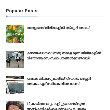
Popular Posts
നാളെ രണ്ട് ജില്ലകളിൽ സ്‌കൂൾ അവധി
കനത്ത മഴ സാധ്യത; നാളെ മൂന്ന് ജില്ലകളിൽ
വിദ്യാഭ്യാസ സ്ഥാപനങ്ങൾക്ക് അവധി
പത്താം ക്ലാസുകാരിക്ക് പീഡനം; അച്ഛൻ
അടക്കം ഏഴ് പേർക്കെതിരെ കേസ്
12 കാരിയെ ഒപ്പം കളിച്ചുകൊണ്ടിരുന്ന
ആൺകുട്ടികൾ ബലാത്സംഗം ചെയ്‌തു