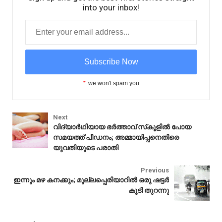
into your inbox!
*
we won't spam you
Next
വിദ്യാർഥിയായ ഭർത്താവ് സ്‌കൂളിൽ പോയ
സമയത്ത് പീഡനം; അമ്മായിപ്പനെതിരെ
യുവതിയുടെ പരാതി
Kerala
Previous
ഇന്നും മഴ കനക്കും; മുല്ലപ്പെരിയാറിൽ ഒരു ഷട്ടർ
കൂടി തുറന്നു