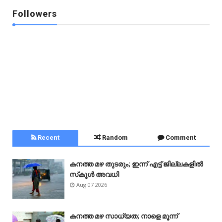
Followers
Recent
Random
Comment
കനത്ത മഴ തുടരും; ഇന്ന് എട്ട് ജില്ലകളിൽ
സ്‌കൂൾ അവധി
Aug 07 2026
കനത്ത മഴ സാധ്യത; നാളെ മൂന്ന്