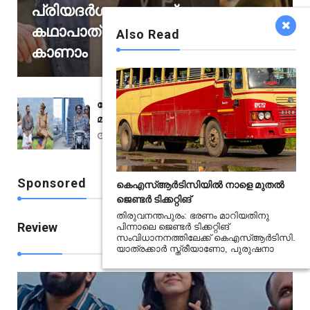
പ്രിയദർശനും കേന്ദ്ര
കഥാപാത്രങ്ങൾ; മാനാട് ടീസർ
Also Read
കാണാം
ബോക്‌സോഫീസിൽ ദുർഖർ സിനിമയെ
മലർത്തിയടിച്ച് അയ്യപ്പനും കോശിയും
Feb 27 2020
Sponsored
കെഎസ്ആർടിസിയിൽ നാളെ മുതൽ
ജെണ്ടർ ടിക്കറ്റിങ്
തിരുവനന്തപുരം: ഭരണം മാറിയതിനു
Review
പിന്നാലെ ജെണ്ടർ ടിക്കറ്റിങ്
സംവിധാനനത്തിലേക്ക് കെഎസ്ആർടിസി.
View All
യാത്രക്കാർ സ്ത്രീയാണോ, പുരുഷനാ