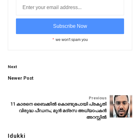
*
we won't spam you
Next
Newer Post
Idukki
Previous
11 കാരനെ ബൈക്കിൽ കൊണ്ടുപോയി പ്രകൃതി
വിരുദ്ധ പീഡനം; മുൻ മദ്രസ അധ്യാപകൻ
അറസ്റ്റിൽ
Idukki