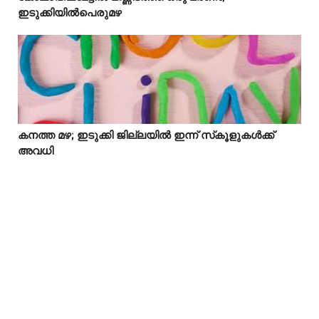
ഇടുക്കിയിൽപെരുമഴ
കനത്ത മഴ; ഇടുക്കി ജില്ലയിൽ ഇന്ന് സ്‌കൂളുകൾക്ക്



അവധി