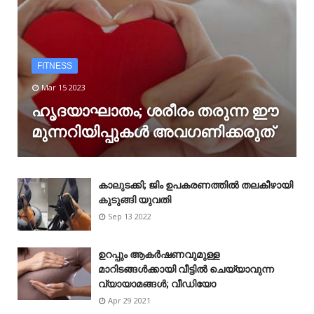
FITNESS
Mar 15 2023
ഹൃദയാഘാതം; ശരീരം തരുന്ന ഈ
മുന്നറിയിപ്പുകൾ അവഗണിക്കരുത്
കാലുടക്കി; ജിം ഉപകരണത്തിൽ തലകീഴായി
കുടുങ്ങി യുവതി
Sep 13 2022
ഉറപ്പും ആകർഷണവുമുള്ള
മാറിടങ്ങൾക്കായി വീട്ടിൽ ചെയ്യാവുന്ന
വ്യായാമങ്ങൾ; വീഡിയോ
Apr 29 2021