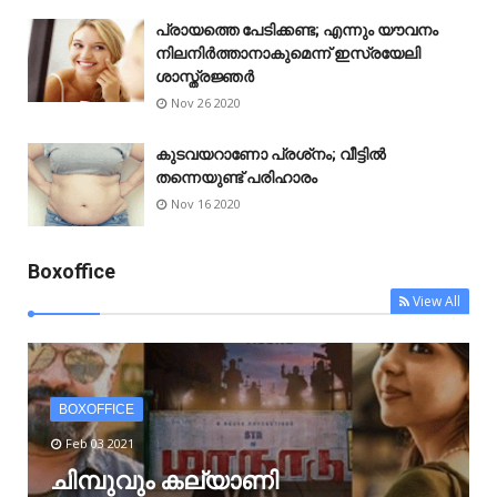
പ്രായത്തെ പേടിക്കണ്ട; എന്നും യൗവനം
നിലനിർത്താനാകുമെന്ന് ഇസ്രയേലി
ശാസ്ത്രജ്ഞർ
Nov 26 2020
കുടവയറാണോ പ്രശ്‌നം; വീട്ടിൽ
തന്നെയുണ്ട് പരിഹാരം
Nov 16 2020
Boxoffice
View All
BOXOFFICE
Feb 03 2021
ചിമ്പുവും കല്യാണി