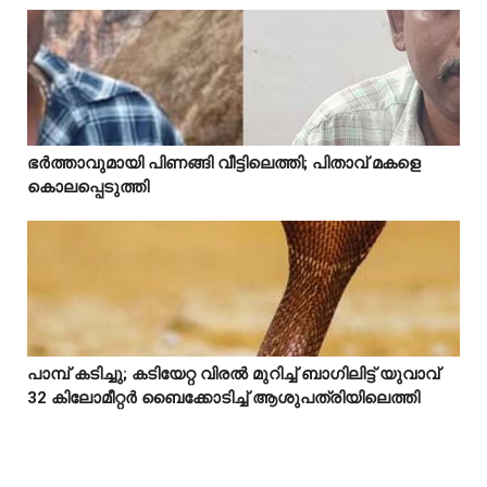
Mostreaded
ഭർത്താവുമായി പിണങ്ങി വീട്ടിലെത്തി; പിതാവ് മകളെ



കൊലപ്പെടുത്തി
പാമ്പ് കടിച്ചു; കടിയേറ്റ വിരൽ മുറിച്ച് ബാഗിലിട്ട് യുവാവ്



32 കിലോമീറ്റർ ബൈക്കോടിച്ച് ആശുപത്രിയിലെത്തി