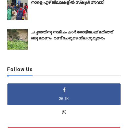
നാളെ ഏഴ് ജില്ലകളിൽ സ്‌കൂൾ അവധി
ചപ്പാത്തിനു സമീപം കാർ തോട്ടിലേക്ക് മറിഞ്ഞ്
ഒരു മരണം; രണ്ട് പേരുടെ നില ഗുരുതരം
Follow Us
36.1K
2K