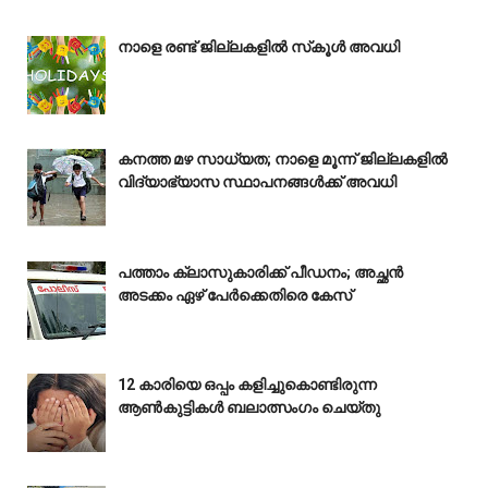
നാളെ രണ്ട് ജില്ലകളിൽ സ്‌കൂൾ അവധി
കനത്ത മഴ സാധ്യത; നാളെ മൂന്ന് ജില്ലകളിൽ
വിദ്യാഭ്യാസ സ്ഥാപനങ്ങൾക്ക് അവധി
പത്താം ക്ലാസുകാരിക്ക് പീഡനം; അച്ഛൻ
അടക്കം ഏഴ് പേർക്കെതിരെ കേസ്
12 കാരിയെ ഒപ്പം കളിച്ചുകൊണ്ടിരുന്ന
ആൺകുട്ടികൾ ബലാത്സംഗം ചെയ്‌തു