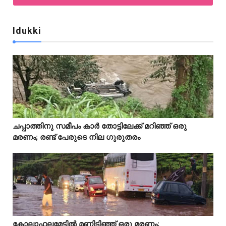
Idukki
Idukki
ചപ്പാത്തിനു സമീപം കാർ തോട്ടിലേക്ക് മറിഞ്ഞ് ഒരു



മരണം; രണ്ട് പേരുടെ നില ഗുരുതരം
Idukki
കോലാഹലമേട്ടിൽ മണ്ണിടിഞ്ഞ് ഒരു മരണം;


