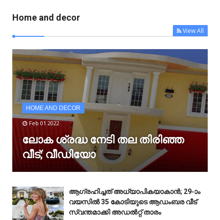
Home and decor
View All
HOME AND DECOR
Feb 01 2022
ലോക ശ്രദ്ധ നേടി തല തിരിഞ്ഞ
വീട്; വീഡിയോ
ആഗ്രഹിച്ചത് അധ്യാപികയാകാൻ; 29-ാം
വയസിൽ 35 കോടിയുടെ ആഡംബര വീട്
സ്വന്തമാക്കി അഡൽറ്റ് താരം