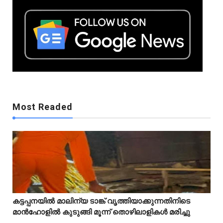
Mostreaded
Most Readed
Mostreaded
കട്ടപ്പനയിൽ മാലിന്യ ടാങ്ക് വൃത്തിയാക്കുന്നതിനിടെ



മാൻഹോളിൽ കുടുങ്ങി മൂന്ന് തൊഴിലാളികൾ മരിച്ചു