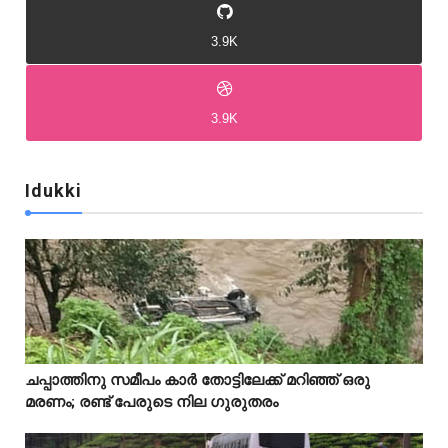
3.9K
3.9K
Idukki
Idukki
Idukki
ചപ്പാത്തിനു സമീപം കാർ തോട്ടിലേക്ക് മറിഞ്ഞ് ഒരു



മരണം; രണ്ട് പേരുടെ നില ഗുരുതരം