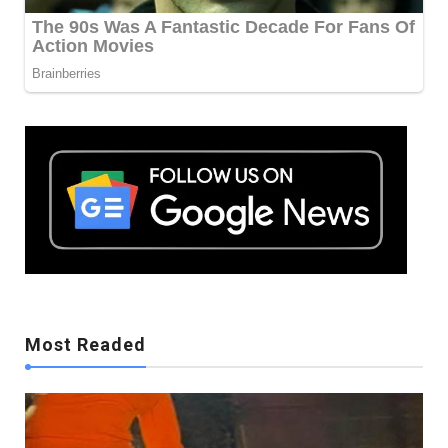
Mostreaded
Most Readed