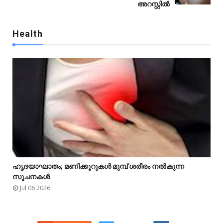
അറസ്റ്റിൽ
Health

ഹൃദയാഘാതം; മണിക്കൂറുകൾ മുമ്പ് ശരീരം നൽകുന്ന



സൂചനകൾ
Jul 06 2026