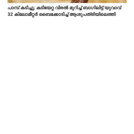
പാമ്പ് കടിച്ചു; കടിയേറ്റ വിരൽ മുറിച്ച് ബാഗിലിട്ട് യുവാവ്



32 കിലോമീറ്റർ ബൈക്കോടിച്ച് ആശുപത്രിയിലെത്തി