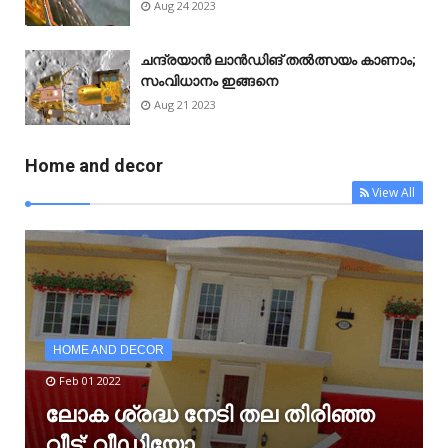
Aug 24 2023
ചന്ദ്രയാൻ ലാൻഡിങ് തൽത്സയം കാണാം;
സംവിധാനം ഇങ്ങനെ
Aug 21 2023
Home and decor
View All
HOME AND DECOR
Feb 01 2022
ലോക ശ്രദ്ധ നേടി തല തിരിഞ്ഞ
വീട്; വീഡിയോ