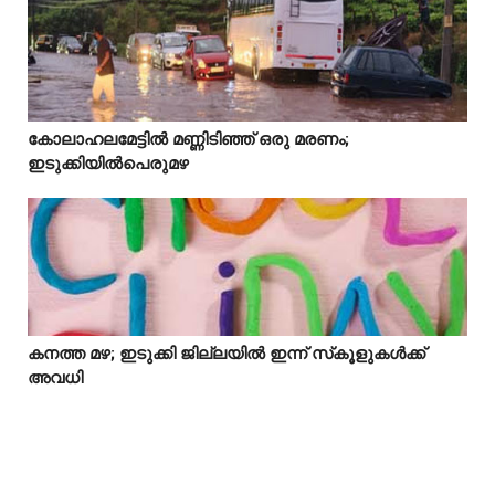
Idukki
കോലാഹലമേട്ടിൽ മണ്ണിടിഞ്ഞ് ഒരു മരണം;



ഇടുക്കിയിൽപെരുമഴ
കനത്ത മഴ; ഇടുക്കി ജില്ലയിൽ ഇന്ന് സ്‌കൂളുകൾക്ക്



അവധി