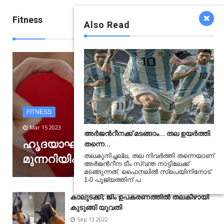
Fitness
Also Read
View All
FITNESS
Mar 15 2023
അർജന്‍റീനക്ക് മടങ്ങാം... തല ഉയർത്തി
ഹൃദയാഘാതം; ശരീരം തരുന്ന ഈ
തന്നെ...
തലകുനിച്ചല്ല, തല നിവർത്തി തന്നെയാണ്
മുന്നറിയിപ്പുകൾ അവഗണിക്കരുത്
അർജന്‍റീന ടീം സ്വന്ത നാട്ടിലേക്ക്
മടങ്ങുന്നത്. ഫൈനലിൽ സ്പെയിനിനോട്
1-0 പൂജ്യത്തിന് പ
കാലുടക്കി; ജിം ഉപകരണത്തിൽ തലകീഴായി
കുടുങ്ങി യുവതി
Sep 13 2022