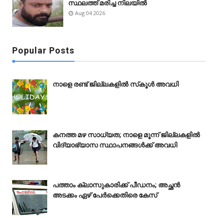
സ്ഥലത്ത് മരിച്ച നിലയിൽ
Aug 04 2026
Popular Posts
നാളെ രണ്ട് ജില്ലകളിൽ സ്‌കൂൾ അവധി
കനത്ത മഴ സാധ്യത; നാളെ മൂന്ന് ജില്ലകളിൽ
വിദ്യാഭ്യാസ സ്ഥാപനങ്ങൾക്ക് അവധി
പത്താം ക്ലാസുകാരിക്ക് പീഡനം; അച്ഛൻ
അടക്കം ഏഴ് പേർക്കെതിരെ കേസ്