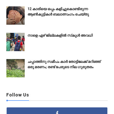
12 കാരിയെ ഒപ്പം കളിച്ചുകൊണ്ടിരുന്ന
ആൺകുട്ടികൾ ബലാത്സംഗം ചെയ്‌തു
നാളെ ഏഴ് ജില്ലകളിൽ സ്‌കൂൾ അവധി
ചപ്പാത്തിനു സമീപം കാർ തോട്ടിലേക്ക് മറിഞ്ഞ്
ഒരു മരണം; രണ്ട് പേരുടെ നില ഗുരുതരം
Follow Us