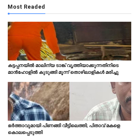
Most Readed
Mostreaded
കട്ടപ്പനയിൽ മാലിന്യ ടാങ്ക് വൃത്തിയാക്കുന്നതിനിടെ



മാൻഹോളിൽ കുടുങ്ങി മൂന്ന് തൊഴിലാളികൾ മരിച്ചു
Mostreaded
ഭർത്താവുമായി പിണങ്ങി വീട്ടിലെത്തി; പിതാവ് മകളെ



കൊലപ്പെടുത്തി