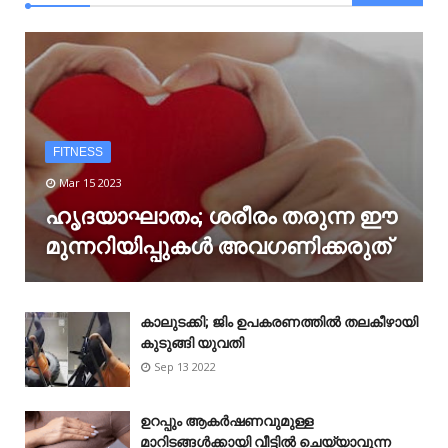
FITNESS
Mar 15 2023
ഹൃദയാഘാതം; ശരീരം തരുന്ന ഈ
മുന്നറിയിപ്പുകൾ അവഗണിക്കരുത്
കാലുടക്കി; ജിം ഉപകരണത്തിൽ തലകീഴായി
കുടുങ്ങി യുവതി
Sep 13 2022
ഉറപ്പും ആകർഷണവുമുള്ള
മാറിടങ്ങൾക്കായി വീട്ടിൽ ചെയ്യാവുന്ന