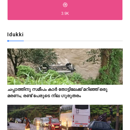
3.9K
Idukki
Idukki
Idukki
ചപ്പാത്തിനു സമീപം കാർ തോട്ടിലേക്ക് മറിഞ്ഞ് ഒരു



മരണം; രണ്ട് പേരുടെ നില ഗുരുതരം
Idukki