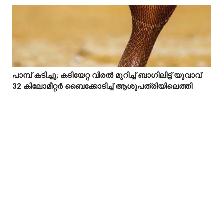
പാമ്പ് കടിച്ചു; കടിയേറ്റ വിരൽ മുറിച്ച് ബാഗിലിട്ട് യുവാവ്



32 കിലോമീറ്റർ ബൈക്കോടിച്ച് ആശുപത്രിയിലെത്തി