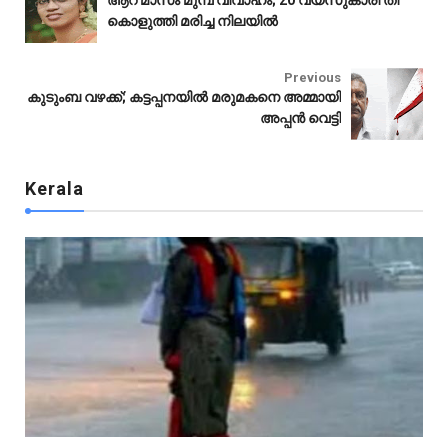
ആറ് മാസം മുമ്പ് വിവാഹം; 20 വയസുകാരി തീ
കൊളുത്തി മരിച്ച നിലയിൽ
Kerala
Previous
കുടുംബ വഴക്ക്; കട്ടപ്പനയിൽ മരുമകനെ അമ്മായി
അപ്പൻ വെട്ടി
Kerala
