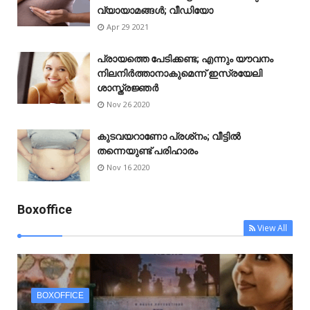
വ്യായാമങ്ങൾ; വീഡിയോ
Apr 29 2021
പ്രായത്തെ പേടിക്കണ്ട; എന്നും യൗവനം
നിലനിർത്താനാകുമെന്ന് ഇസ്രയേലി
ശാസ്ത്രജ്ഞർ
Nov 26 2020
കുടവയറാണോ പ്രശ്‌നം; വീട്ടിൽ
തന്നെയുണ്ട് പരിഹാരം
Nov 16 2020
Boxoffice
View All
BOXOFFICE