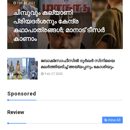
Feb 03 2021
ചിമ്പുവും കല്യാണി
പ്രിയദർശനും കേന്ദ്ര
കഥാപാത്രങ്ങൾ; മാനാട് ടീസർ
കാണാം
ബോക്‌സോഫീസിൽ ദുർഖർ സിനിമയെ
മലർത്തിയടിച്ച് അയ്യപ്പനും കോശിയും
Feb 27 2020
Sponsored
Review
View All