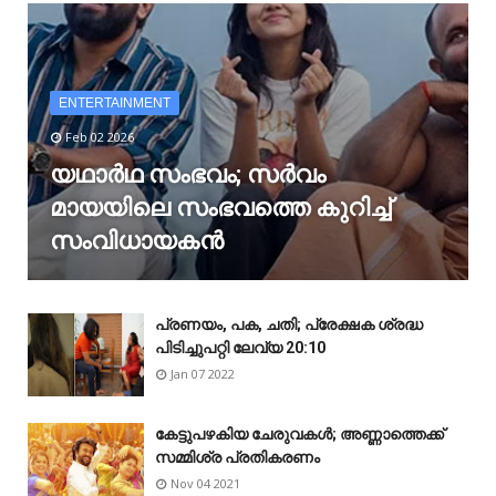
ENTERTAINMENT
Feb 02 2026
യഥാർഥ സംഭവം; സർവം
മായയിലെ സംഭവത്തെ കുറിച്ച്
സംവിധായകൻ
പ്രണയം, പക, ചതി; പ്രേക്ഷക ശ്രദ്ധ
പിടിച്ചുപറ്റി ലേവ്യ 20:10
Jan 07 2022
കേട്ടുപഴകിയ ചേരുവകൾ; അണ്ണാത്തെക്ക്
സമ്മിശ്ര പ്രതികരണം
Nov 04 2021