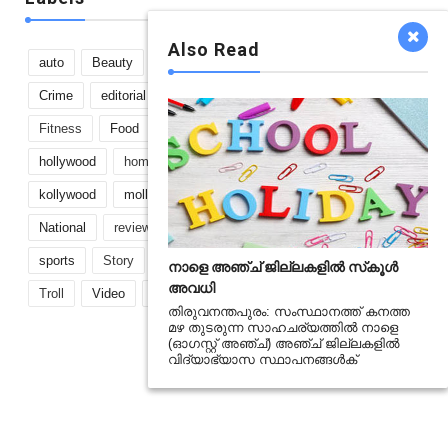
Also Read
auto
Beauty
bollywood
boxoffice
business
Crime
editorial
Entertainment
Fashion
featured
Fitness
Food
Gallery
Gossip
Gulf
Health
hollywood
home and decor
Idukki
Kerala
kollywood
mollywood
Mostreaded
music
National
review
Science
Sex
shortfilm
sports
Story
Tech
trailer
Travel
Trending
നാളെ അഞ്ച് ജില്ലകളിൽ സ്‌കൂൾ
അവധി
Troll
Video
Viral
world
തിരുവനന്തപുരം: സംസ്ഥാനത്ത് കനത്ത
മഴ തുടരുന്ന സാഹചര്യത്തിൽ നാളെ
(ഓഗസ്റ്റ് അഞ്ച്) അഞ്ച് ജില്ലകളിൽ
വിദ്യാഭ്യാസ സ്ഥാപനങ്ങൾക്