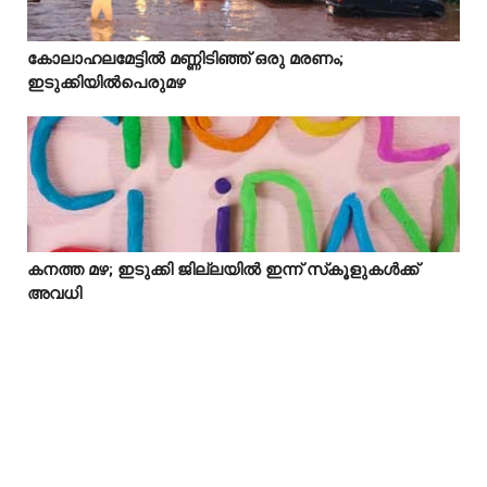
കോലാഹലമേട്ടിൽ മണ്ണിടിഞ്ഞ് ഒരു മരണം;



ഇടുക്കിയിൽപെരുമഴ
കനത്ത മഴ; ഇടുക്കി ജില്ലയിൽ ഇന്ന് സ്‌കൂളുകൾക്ക്



അവധി