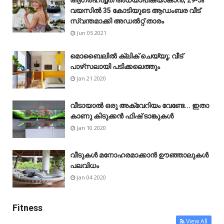
വയസിൽ 35 കോടിയുടെ ആഡംബര വീട്
സ്വന്തമാക്കി അഡൽറ്റ് താരം
Jun 05 2021
മൊബൈലിൽ ക്ലിക് ചെയ്യൂ; വീട്
പാഴ്‌സലായി പടിക്കലെത്തും
Jan 21 2020
വീടായാൽ ഒരു അക്വേറിയം വേണ്ടേ... ഇതാ
കാണു കിടുക്കൻ ഫിഷ് ടാങ്കുകൾ
Jan 10 2020
വീടുകൾ മനോഹരമാക്കാൻ ഊഞ്ഞാലുകൾ
പലവിധം
Jan 04 2020
Fitness
View All