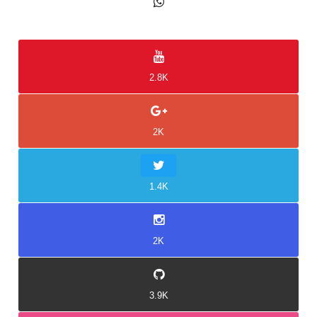
2K
2.8K
2K
1.4K
2K
3.9K