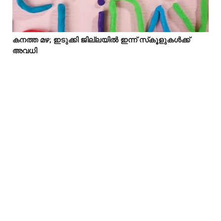
കനത്ത മഴ; ഇടുക്കി ജില്ലയിൽ ഇന്ന് സ്‌കൂളുകൾക്ക്



അവധി