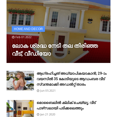
HOME AND DECOR
Feb 01 2022
ലോക ശ്രദ്ധ നേടി തല തിരിഞ്ഞ
വീട്; വീഡിയോ
ആഗ്രഹിച്ചത് അധ്യാപികയാകാൻ; 29-ാം
വയസിൽ 35 കോടിയുടെ ആഡംബര വീട്
സ്വന്തമാക്കി അഡൽറ്റ് താരം
Jun 05 2021
മൊബൈലിൽ ക്ലിക് ചെയ്യൂ; വീട്
പാഴ്‌സലായി പടിക്കലെത്തും
Jan 21 2020