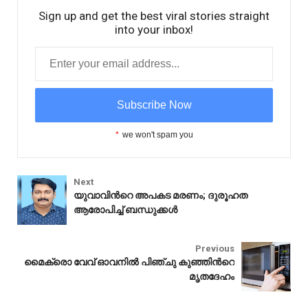
Sign up and get the best viral stories straight
into your inbox!
*
we won't spam you
Next
യുവാവിന്‍റെ അപകട മരണം; ദുരൂഹത
ആരോപിച്ച് ബന്ധുക്കൾ
Gulf
Previous
മൈക്രൊ വേവ് ഓവനിൽ പിഞ്ചു കുഞ്ഞിന്‍റെ
മൃതദേഹം