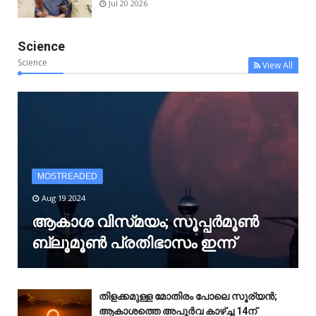
Jul 20 2026
Science
Science
View All
MOSTREADED
Aug 19 2024
ആകാശ വിസ്‌മയം; സൂപ്പർമൂൺ
ബ്ലൂമൂൺ പ്രതിഭാസം ഇന്ന്
തിളക്കമുള്ള മോതിരം പോലെ സൂര്യൻ;
ആകാശത്തെ അപൂർവ കാഴ്‌ച്ച 14ന്