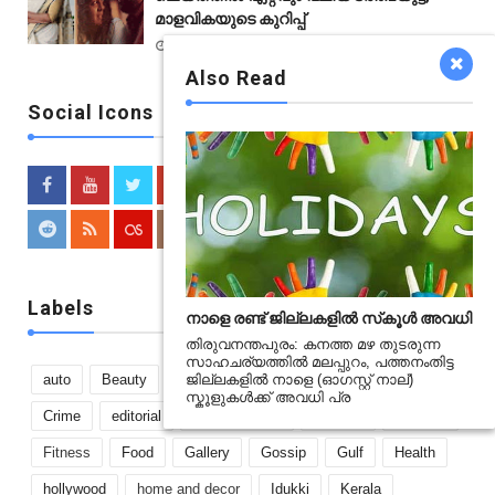
മാളവികയുടെ കുറിപ്പ്
Jan 19 2021
Also Read
Social Icons
Labels
നാളെ രണ്ട് ജില്ലകളിൽ സ്‌കൂൾ അവധി
തിരുവനന്തപുരം: കനത്ത മഴ തുടരുന്ന
സാഹചര്യത്തിൽ മലപ്പുറം, പത്തനംതിട്ട
auto
Beauty
bollywood
boxoffice
business
ജില്ലകളിൽ നാളെ (ഓഗസ്റ്റ് നാല്)
സ്കൂളുകൾക്ക് അവധി പ്ര
Crime
editorial
Entertainment
Fashion
featured
Fitness
Food
Gallery
Gossip
Gulf
Health
hollywood
home and decor
Idukki
Kerala