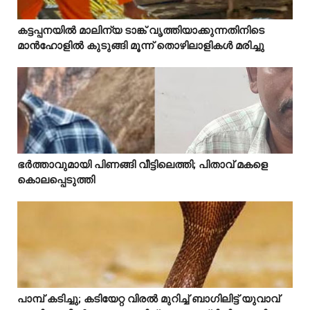
കട്ടപ്പനയിൽ മാലിന്യ ടാങ്ക് വൃത്തിയാക്കുന്നതിനിടെ



മാൻഹോളിൽ കുടുങ്ങി മൂന്ന് തൊഴിലാളികൾ മരിച്ചു
Mostreaded
ഭർത്താവുമായി പിണങ്ങി വീട്ടിലെത്തി; പിതാവ് മകളെ



കൊലപ്പെടുത്തി
പാമ്പ് കടിച്ചു; കടിയേറ്റ വിരൽ മുറിച്ച് ബാഗിലിട്ട് യുവാവ്


