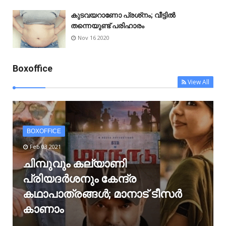
കുടവയറാണോ പ്രശ്‌നം; വീട്ടിൽ
തന്നെയുണ്ട് പരിഹാരം
Nov 16 2020
Boxoffice
View All
BOXOFFICE
Feb 03 2021
ചിമ്പുവും കല്യാണി
പ്രിയദർശനും കേന്ദ്ര
കഥാപാത്രങ്ങൾ; മാനാട് ടീസർ
കാണാം