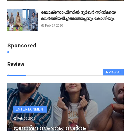
ബോക്‌സോഫീസിൽ ദുർഖർ സിനിമയെ
മലർത്തിയടിച്ച് അയ്യപ്പനും കോശിയും
Feb 27 2020
Sponsored
Review
View All
ENTERTAINMENT
Feb 02 2026
യഥാർഥ സംഭവം; സർവം