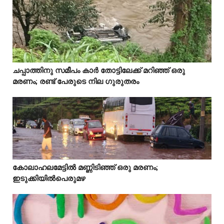
Idukki
ചപ്പാത്തിനു സമീപം കാർ തോട്ടിലേക്ക് മറിഞ്ഞ് ഒരു



മരണം; രണ്ട് പേരുടെ നില ഗുരുതരം
Idukki
കോലാഹലമേട്ടിൽ മണ്ണിടിഞ്ഞ് ഒരു മരണം;



ഇടുക്കിയിൽപെരുമഴ