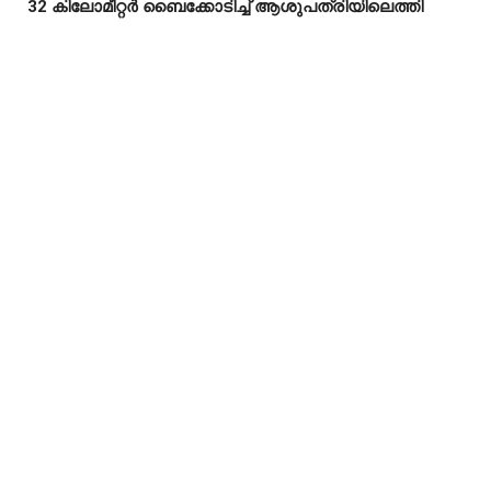
32 കിലോമീറ്റർ ബൈക്കോടിച്ച് ആശുപത്രിയിലെത്തി