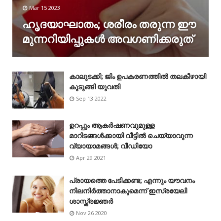
Mar 15 2023
ഹൃദയാഘാതം; ശരീരം തരുന്ന ഈ
മുന്നറിയിപ്പുകൾ അവഗണിക്കരുത്
കാലുടക്കി; ജിം ഉപകരണത്തിൽ തലകീഴായി
കുടുങ്ങി യുവതി
Sep 13 2022
ഉറപ്പും ആകർഷണവുമുള്ള
മാറിടങ്ങൾക്കായി വീട്ടിൽ ചെയ്യാവുന്ന
വ്യായാമങ്ങൾ; വീഡിയോ
Apr 29 2021
പ്രായത്തെ പേടിക്കണ്ട; എന്നും യൗവനം
നിലനിർത്താനാകുമെന്ന് ഇസ്രയേലി
ശാസ്ത്രജ്ഞർ
Nov 26 2020