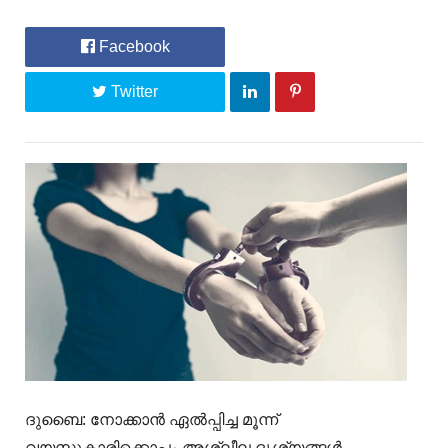
Facebook
Twitter
ദുബൈ: നോക്കാൻ ഏൽപ്പിച്ച മൂന്ന്
വയസുകാരിക്കൊപ്പം അശ്ലീല ദൃശ്യങ്ങൾ